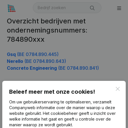
Overzicht bedrijven met
ondernemingsnummers:
784890xxx
Gsq
(BE 0784.890.445)
Nerello
(BE 0784.890.643)
Concreto Engineering
(BE 0784.890.841)
Clos
Beleef meer met onze cookies!
Product
Bedrijfsinformatie
Om uw gebruikerservaring te optimaliseren, verzamelt
Companyweb informatie over de manier waarop u deze
Monitoring
Nederlands
website gebruikt.
Het cookiebeheer
geeft u inzicht over
welke informatie het gaat en geeft u controle over de
Internationaal zoeken
manier waarop ze wordt gebruikt.