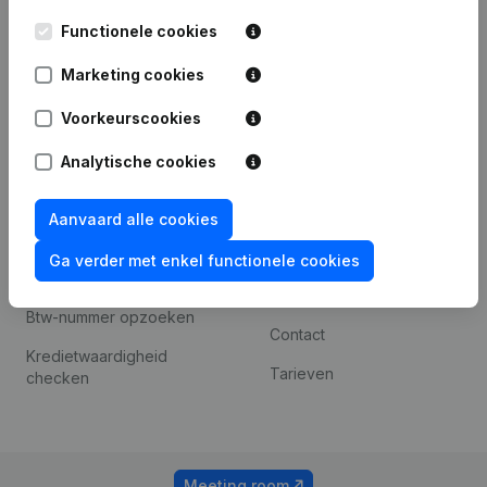
Kantorenpark Everest
Prospecteren
Functionele cookies
Leuvensesteenweg
iOS app
248D,
Marketing cookies
1800 Vilvoorde
Android app
Voorkeurscookies
Analytische cookies
Spotlight
Platform
Compliance &
Integraties
Aanvaard alle cookies
fraudepreventie
Integraties op maat
Ga verder met enkel functionele cookies
Jaarrekening raadplegen
Betalingservaring
Btw-nummer opzoeken
Contact
Kredietwaardigheid
Tarieven
checken
Meeting room