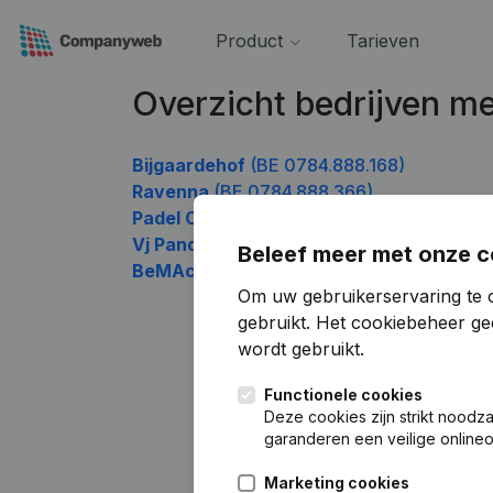
Product
Tarieven
Overzicht bedrijven 
Bijgaardehof
(BE 0784.888.168)
Ravenna
(BE 0784.888.366)
Padel Club Melle
(BE 0784.888.465)
Vj Pandit
(BE 0784.888.564)
Beleef meer met onze c
BeMAcc
(BE 0784.888.663)
Om uw gebruikerservaring te 
gebruikt.
Het cookiebeheer
gee
wordt gebruikt.
Functionele cookies
Deze cookies zijn strikt noodz
garanderen een veilige online
Marketing cookies