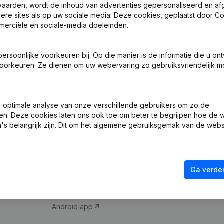
vaarden, wordt de inhoud van advertenties gepersonaliseerd en a
ndere sites als op uw sociale media. Deze cookies, geplaatst door
merciële en sociale-media doeleinden.
soonlijke voorkeuren bij. Op die manier is de informatie die u on
oorkeuren. Ze dienen om uw webervaring zo gebruiksvriendelijk mo
Product
Spotlight
optimale analyse van onze verschillende gebruikers om zo de
en. Deze cookies laten ons ook toe om beter te begrijpen hoe de 
Bedrijfsinformatie
Compliance & fra
's belangrijk zijn. Dit om het algemene gebruiksgemak van de webs
Monitoring
Jaarrekening raa
Internationaal zoeken
Btw-nummer opz
Ga verder
Prospecteren
Kredietwaardighe
iOS app
Android app