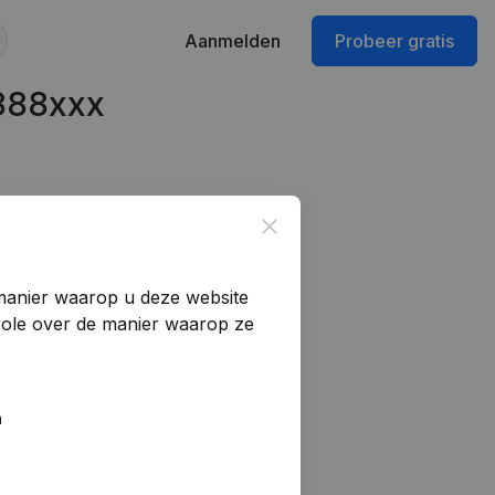
Aanmelden
Probeer gratis
888xxx
Close
manier waarop u deze website
trole over de manier waarop ze
n