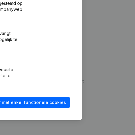
fgestemd op
 Companyweb
tvangt
gelijk te
Platform
website
udepreventie
Integraties
ite te
dplegen
Integraties op maat
oeken
Betalingservaring
 met enkel functionele cookies
id checken
Contact
Tarieven