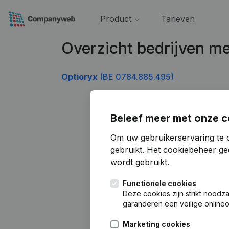
Product
Tarieven
Overzicht bedrijven 
Optioryx
(BE 0784.885.495)
Beleef meer met onze c
Om uw gebruikerservaring te 
gebruikt.
Het cookiebeheer
gee
wordt gebruikt.
Functionele cookies
Deze cookies zijn strikt noodz
garanderen een veilige online
Marketing cookies