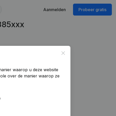
Aanmelden
Probeer gratis
885xxx
Close
manier waarop u deze website
trole over de manier waarop ze
n