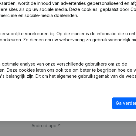
vaarden, wordt de inhoud van advertenties gepersonaliseerd en a
ndere sites als op uw sociale media. Deze cookies, geplaatst door
merciële en sociale-media doeleinden.
soonlijke voorkeuren bij. Op die manier is de informatie die u on
oorkeuren. Ze dienen om uw webervaring zo gebruiksvriendelijk mo
Product
Spotlight
optimale analyse van onze verschillende gebruikers om zo de
en. Deze cookies laten ons ook toe om beter te begrijpen hoe de 
Bedrijfsinformatie
Compliance & fra
's belangrijk zijn. Dit om het algemene gebruiksgemak van de webs
Monitoring
Jaarrekening raa
Internationaal zoeken
Btw-nummer opz
Ga verder
Prospecteren
Kredietwaardighe
iOS app
Android app