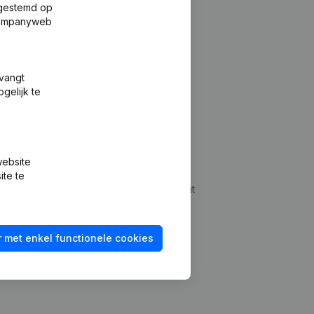
fgestemd op
 Companyweb
tvangt
gelijk te
Platform
website
udepreventie
Integraties
ite te
dplegen
Integraties op maat
oeken
Betalingservaring
 met enkel functionele cookies
id checken
Contact
Tarieven