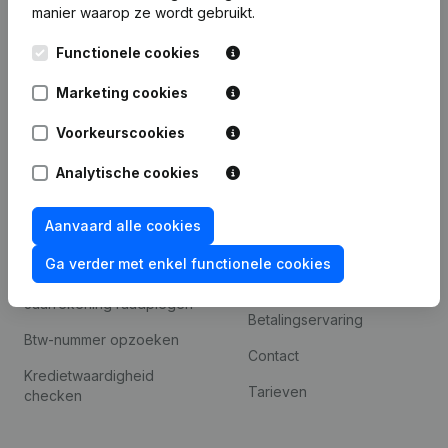
manier waarop ze wordt gebruikt.
Internationaal zoeken
Functionele cookies
Kantorenpark Everest
Prospecteren
Leuvensesteenweg
Marketing cookies
iOS app
248D,
1800 Vilvoorde
Voorkeurscookies
Android app
Analytische cookies
Spotlight
Platform
Aanvaard alle cookies
Compliance &
Integraties
Ga verder met enkel functionele cookies
fraudepreventie
Integraties op maat
Jaarrekening raadplegen
Betalingservaring
Btw-nummer opzoeken
Contact
Kredietwaardigheid
Tarieven
checken