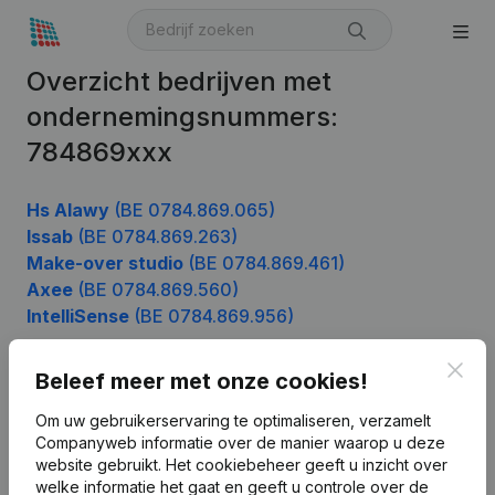
Overzicht bedrijven met
ondernemingsnummers:
784869xxx
Hs Alawy
(BE 0784.869.065)
Issab
(BE 0784.869.263)
Make-over studio
(BE 0784.869.461)
Axee
(BE 0784.869.560)
IntelliSense
(BE 0784.869.956)
Clos
Beleef meer met onze cookies!
Product
Om uw gebruikerservaring te optimaliseren, verzamelt
Companyweb informatie over de manier waarop u deze
Bedrijfsinformatie
website gebruikt.
Het cookiebeheer
geeft u inzicht over
Monitoring
welke informatie het gaat en geeft u controle over de
Nederlands