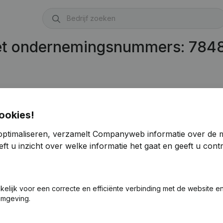
met ondernemingsnummers: 784
710)
ookies!
optimaliseren, verzamelt Companyweb informatie over de 
ft u inzicht over welke informatie het gaat en geeft u con
akelijk voor een correcte en efficiënte verbinding met de website e
omgeving.