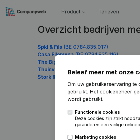
Product
Tarieven
Overzicht bedrijven 
Spkl & Fils
(BE 0784.835.017)
Casa Filomena
(BE 0784.835.116)
The BigBear Company
(BE 0784.835.215)
Thuisverpleging Wynthein
(BE 0784.835.
Beleef meer met onze c
Stork & Co
(BE 0784.835.809)
Om uw gebruikerservaring te 
gebruikt.
Het cookiebeheer
gee
wordt gebruikt.
Functionele cookies
Deze cookies zijn strikt noodz
garanderen een veilige online
Marketing cookies