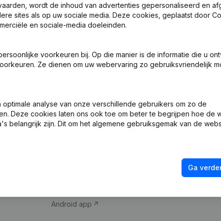
vaarden, wordt de inhoud van advertenties gepersonaliseerd en a
ndere sites als op uw sociale media. Deze cookies, geplaatst door
merciële en sociale-media doeleinden.
soonlijke voorkeuren bij. Op die manier is de informatie die u on
oorkeuren. Ze dienen om uw webervaring zo gebruiksvriendelijk mo
Product
Spotlight
optimale analyse van onze verschillende gebruikers om zo de
en. Deze cookies laten ons ook toe om beter te begrijpen hoe de 
Bedrijfsinformatie
Compliance & fra
's belangrijk zijn. Dit om het algemene gebruiksgemak van de webs
Monitoring
Jaarrekening raa
Internationaal zoeken
Btw-nummer opz
Ga verder
Prospecteren
Kredietwaardighe
iOS app
Android app