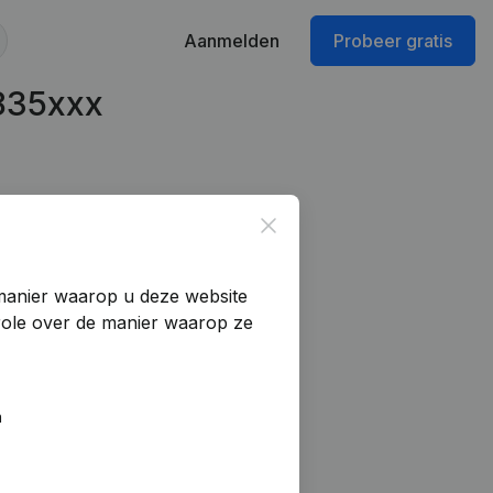
Aanmelden
Probeer gratis
835xxx
Close
manier waarop u deze website
trole over de manier waarop ze
n