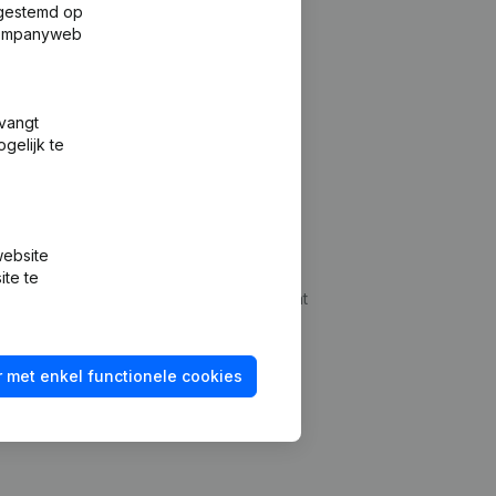
fgestemd op
 Companyweb
tvangt
gelijk te
Platform
website
udepreventie
Integraties
ite te
dplegen
Integraties op maat
oeken
Betalingservaring
 met enkel functionele cookies
id checken
Contact
Tarieven