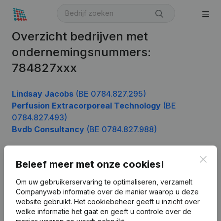
Overzicht bedrijven met
ondernemingsnummers:
784827xxx
Lindsay Jacobs
(BE 0784.827.295)
Perfusion Extracorporeal Technology
(BE
0784.827.493)
Bvdb Consultancy
(BE 0784.827.988)
Clos
Beleef meer met onze cookies!
Product
Om uw gebruikerservaring te optimaliseren, verzamelt
Bedrijfsinformatie
Companyweb informatie over de manier waarop u deze
website gebruikt.
Het cookiebeheer
geeft u inzicht over
Monitoring
Nederlands
welke informatie het gaat en geeft u controle over de