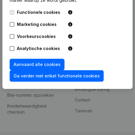
manier waarop ze wordt gebruikt.
Internationaal zoeken
Kantorenpark Everest
Prospecteren
Functionele cookies
Leuvensesteenweg
iOS app
248D,
Marketing cookies
1800 Vilvoorde
Android app
Voorkeurscookies
Analytische cookies
Spotlight
Platform
Aanvaard alle cookies
Compliance &
Integraties
fraudepreventie
Ga verder met enkel functionele cookies
Integraties op maat
Jaarrekening raadplegen
Betalingservaring
Btw-nummer opzoeken
Contact
Kredietwaardigheid
Tarieven
checken