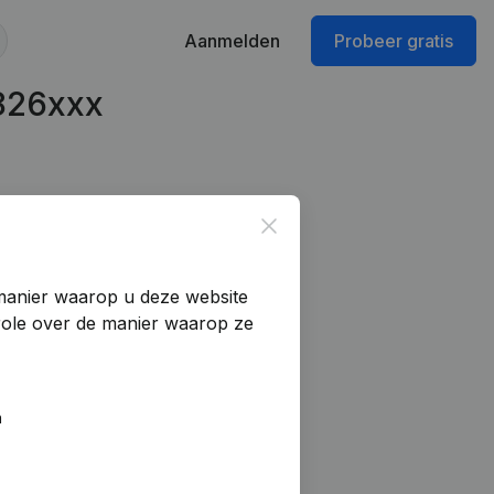
Aanmelden
Probeer gratis
826xxx
Close
manier waarop u deze website
trole over de manier waarop ze
n