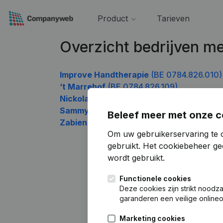
Product
Tarieven
Overzicht bedrijven 
Improve Handtherapie
(BE 0784.826.010)
‘t Marrehof
(BE 0784.826.109)
Nickolas
(BE 0784.826.208)
Sammy Hofmans
(BE 0784.826.307)
Beleef meer met onze c
Zabien
(BE 0784.826.901)
Om uw gebruikerservaring te 
gebruikt.
Het cookiebeheer
gee
wordt gebruikt.
Functionele cookies
Deze cookies zijn strikt noodz
garanderen een veilige online
Marketing cookies