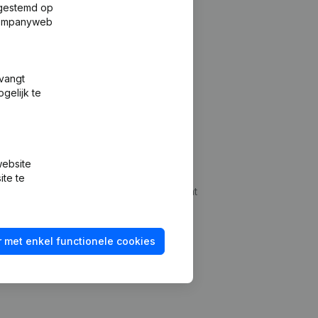
fgestemd op
 Companyweb
tvangt
gelijk te
Platform
website
udepreventie
Integraties
ite te
dplegen
Integraties op maat
oeken
Betalingservaring
 met enkel functionele cookies
id checken
Contact
Tarieven