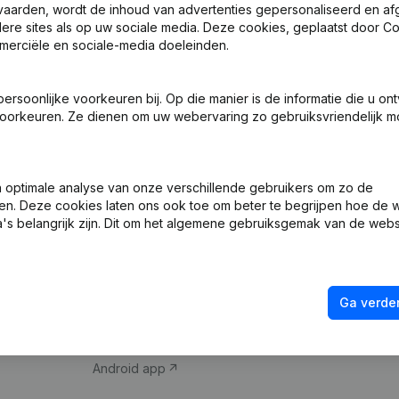
vaarden, wordt de inhoud van advertenties gepersonaliseerd en a
ndere sites als op uw sociale media. Deze cookies, geplaatst door
merciële en sociale-media doeleinden.
soonlijke voorkeuren bij. Op die manier is de informatie die u on
oorkeuren. Ze dienen om uw webervaring zo gebruiksvriendelijk mo
Product
Spotlight
optimale analyse van onze verschillende gebruikers om zo de
en. Deze cookies laten ons ook toe om beter te begrijpen hoe de 
Bedrijfsinformatie
Compliance & fra
's belangrijk zijn. Dit om het algemene gebruiksgemak van de webs
Monitoring
Jaarrekening raa
Internationaal zoeken
Btw-nummer opz
Ga verder
Prospecteren
Kredietwaardighe
iOS app
Android app