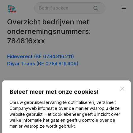
Overzicht bedrijven met
ondernemingsnummers:
784816xxx
Fideverest
(BE 0784.816.211)
Diyar Trans
(BE 0784.816.409)
Product
Clos
Beleef meer met onze cookies!
Bedrijfsinformatie
Om uw gebruikerservaring te optimaliseren, verzamelt
Companyweb informatie over de manier waarop u deze
Monitoring
Nederlands
website gebruikt.
Het cookiebeheer
geeft u inzicht over
Internationaal zoeken
welke informatie het gaat en geeft u controle over de
manier waarop ze wordt gebruikt.
Kantorenpark Everest
Prospecteren