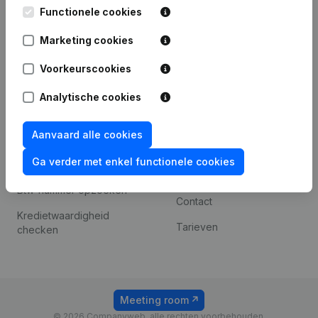
Leuvensesteenweg
Functionele cookies
iOS app
248D,
1800 Vilvoorde
Marketing cookies
Android app
Voorkeurscookies
Analytische cookies
Spotlight
Platform
Compliance &
Integraties
Aanvaard alle cookies
fraudepreventie
Integraties op maat
Ga verder met enkel functionele cookies
Jaarrekening raadplegen
Betalingservaring
Btw-nummer opzoeken
Contact
Kredietwaardigheid
Tarieven
checken
Meeting room
© 2026 Companyweb, alle rechten voorbehouden.