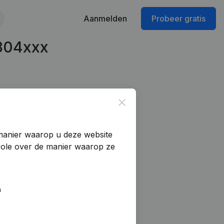
Aanmelden
Probeer gratis
804xxx
Close
manier waarop u deze website
trole over de manier waarop ze
n