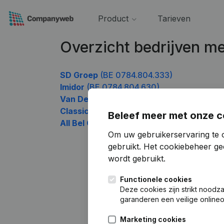
Product
Tarieven
Overzicht bedrijven 
SD Groep
(BE 0784.804.333)
Imidor
(BE 0784.804.630)
Van De Veles
(BE 0784.804.729)
Classic Motors
(BE 0784.804.828)
Beleef meer met onze c
All Bel Construct
(BE 0784.804.927)
Om uw gebruikerservaring te 
gebruikt.
Het cookiebeheer
gee
wordt gebruikt.
Functionele cookies
Deze cookies zijn strikt noodz
garanderen een veilige online
Marketing cookies