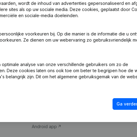
vaarden, wordt de inhoud van advertenties gepersonaliseerd en a
ndere sites als op uw sociale media. Deze cookies, geplaatst door
merciële en sociale-media doeleinden.
soonlijke voorkeuren bij. Op die manier is de informatie die u on
oorkeuren. Ze dienen om uw webervaring zo gebruiksvriendelijk mo
Product
Spotlight
optimale analyse van onze verschillende gebruikers om zo de
en. Deze cookies laten ons ook toe om beter te begrijpen hoe de 
Bedrijfsinformatie
Compliance & fra
's belangrijk zijn. Dit om het algemene gebruiksgemak van de webs
Monitoring
Jaarrekening raa
Internationaal zoeken
Btw-nummer opz
Ga verder
Prospecteren
Kredietwaardighe
iOS app
Android app