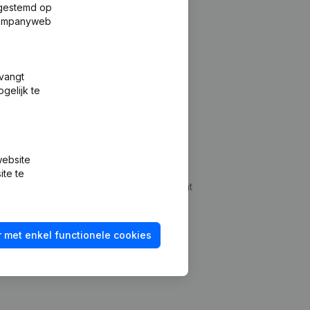
fgestemd op
 Companyweb
tvangt
gelijk te
Platform
website
udepreventie
Integraties
ite te
dplegen
Integraties op maat
oeken
Betalingservaring
 met enkel functionele cookies
id checken
Contact
Tarieven