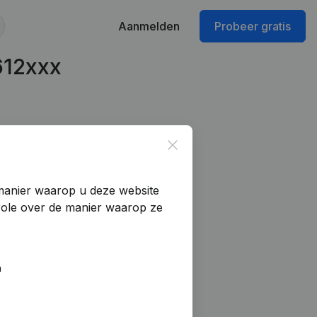
Aanmelden
Probeer gratis
612xxx
Close
manier waarop u deze website
trole over de manier waarop ze
n