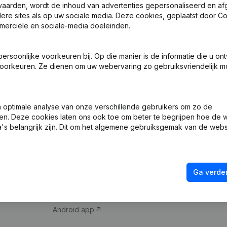
vaarden, wordt de inhoud van advertenties gepersonaliseerd en a
ndere sites als op uw sociale media. Deze cookies, geplaatst door
merciële en sociale-media doeleinden.
soonlijke voorkeuren bij. Op die manier is de informatie die u on
oorkeuren. Ze dienen om uw webervaring zo gebruiksvriendelijk mo
Product
Spotlight
optimale analyse van onze verschillende gebruikers om zo de
en. Deze cookies laten ons ook toe om beter te begrijpen hoe de 
Bedrijfsinformatie
Compliance & fra
's belangrijk zijn. Dit om het algemene gebruiksgemak van de webs
Monitoring
Jaarrekening raa
Internationaal zoeken
Btw-nummer opz
Ga verder
Prospecteren
Kredietwaardighe
iOS app
Android app