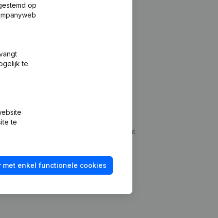
fgestemd op
 Companyweb
tvangt
gelijk te
Platform
website
udepreventie
Integraties
ite te
dplegen
Integraties op maat
oeken
Betalingservaring
 met enkel functionele cookies
id checken
Contact
Tarieven