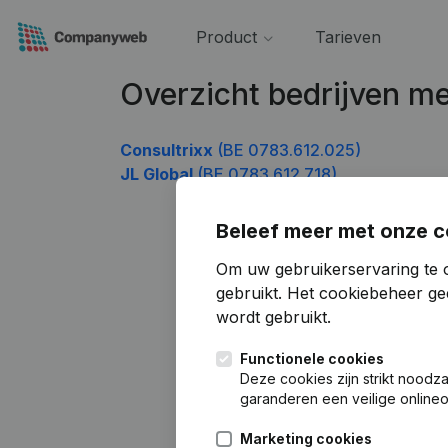
Product
Tarieven
Overzicht bedrijven 
Consultrixx
(BE 0783.612.025)
JL Global
(BE 0783.612.718)
Beleef meer met onze c
Om uw gebruikerservaring te 
gebruikt.
Het cookiebeheer
gee
wordt gebruikt.
Functionele cookies
Deze cookies zijn strikt noodz
garanderen een veilige online
Marketing cookies