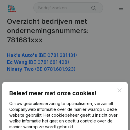
Overzicht bedrijven met
ondernemingsnummers:
781681xxx
Hak's Auto's
(BE 0781.681.131)
Ec Wang
(BE 0781.681.428)
Ninety Two
(BE 0781.681.923)
Clos
Beleef meer met onze cookies!
Product
Bedrijfsinformatie
Om uw gebruikerservaring te optimaliseren, verzamelt
Companyweb informatie over de manier waarop u deze
Monitoring
Nederlands
website gebruikt.
Het cookiebeheer
geeft u inzicht over
welke informatie het gaat en geeft u controle over de
Internationaal zoeken
manier waarop ze wordt gebruikt.