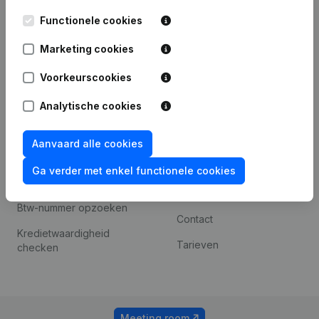
Kantorenpark Everest
Prospecteren
Functionele cookies
Leuvensesteenweg
iOS app
248D,
Marketing cookies
1800 Vilvoorde
Android app
Voorkeurscookies
Analytische cookies
Spotlight
Platform
Compliance &
Integraties
Aanvaard alle cookies
fraudepreventie
Integraties op maat
Ga verder met enkel functionele cookies
Jaarrekening raadplegen
Betalingservaring
Btw-nummer opzoeken
Contact
Kredietwaardigheid
Tarieven
checken
Meeting room