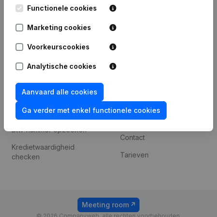
Leuvensesteenweg
Functionele cookies
iOS app
248D,
1800 Vilvoorde
Marketing cookies
Android app
Voorkeurscookies
Analytische cookies
Spotlight
Platform
Compliance &
Integraties
Aanvaard alle cookies
fraudepreventie
Integraties op maat
Ga verder met enkel functionele cookies
Jaarrekening raadplegen
Betalingservaring
Btw-nummer opzoeken
Contact
Kredietwaardigheid
Tarieven
checken
Meeting room
© 2026 Companyweb, alle rechten voorbehouden.