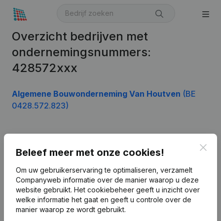
Overzicht bedrijven met
ondernemingsnummers:
428572xxx
Algemene Bouwonderneming Van Houtven
(BE
0428.572.823)
Product
Clos
Beleef meer met onze cookies!
Bedrijfsinformatie
Om uw gebruikerservaring te optimaliseren, verzamelt
Companyweb informatie over de manier waarop u deze
Monitoring
Nederlands
website gebruikt.
Het cookiebeheer
geeft u inzicht over
Internationaal zoeken
welke informatie het gaat en geeft u controle over de
manier waarop ze wordt gebruikt.
Kantorenpark Everest
Prospecteren