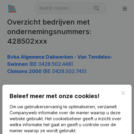
Overzicht bedrijven met
ondernemingsnummers:
428502xxx
Bvba Algemene Dakwerken - Van Tendeloo-
Swinnen
(BE 0428.502.448)
Cloisons 2000
(BE 0428.502.745)
Clos
Beleef meer met onze cookies!
Product
Bedrijfsinformatie
Om uw gebruikerservaring te optimaliseren, verzamelt
Companyweb informatie over de manier waarop u deze
Monitoring
Nederlands
website gebruikt.
Het cookiebeheer
geeft u inzicht over
welke informatie het gaat en geeft u controle over de
Internationaal zoeken
manier waarop ze wordt gebruikt.