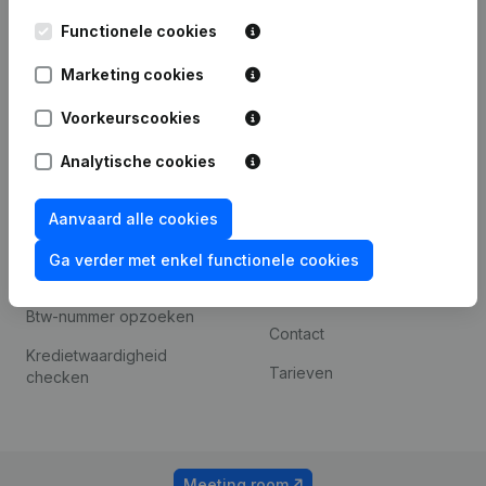
Kantorenpark Everest
Prospecteren
Functionele cookies
Leuvensesteenweg
iOS app
248D,
Marketing cookies
1800 Vilvoorde
Android app
Voorkeurscookies
Analytische cookies
Spotlight
Platform
Compliance &
Integraties
Aanvaard alle cookies
fraudepreventie
Integraties op maat
Ga verder met enkel functionele cookies
Jaarrekening raadplegen
Betalingservaring
Btw-nummer opzoeken
Contact
Kredietwaardigheid
Tarieven
checken
Meeting room