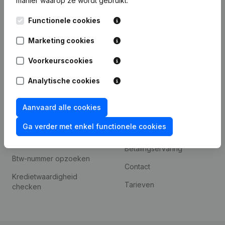
manier waarop ze wordt gebruikt.
Internationaal zoeken
Kantorenpark Everest
Prospecteren
Functionele cookies
Leuvensesteenweg
iOS app
248D,
Marketing cookies
1800 Vilvoorde
Android app
Voorkeurscookies
Analytische cookies
Spotlight
Platform
Aanvaard alle cookies
Compliance &
Integraties
fraudepreventie
Ga verder met enkel functionele cookies
Integraties op maat
Jaarrekening raadplegen
Betalingservaring
Btw-nummer opzoeken
Contact
Kredietwaardigheid
Tarieven
checken