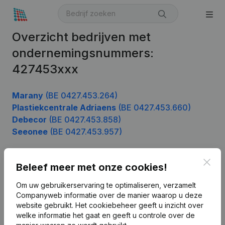
Overzicht bedrijven met
ondernemingsnummers:
427453xxx
Marany
(BE 0427.453.264)
Plastiekcentrale Adriaens
(BE 0427.453.660)
Debecor
(BE 0427.453.858)
Seeonee
(BE 0427.453.957)
Clos
Beleef meer met onze cookies!
Product
Om uw gebruikerservaring te optimaliseren, verzamelt
Bedrijfsinformatie
Companyweb informatie over de manier waarop u deze
website gebruikt.
Het cookiebeheer
geeft u inzicht over
Monitoring
Nederlands
welke informatie het gaat en geeft u controle over de