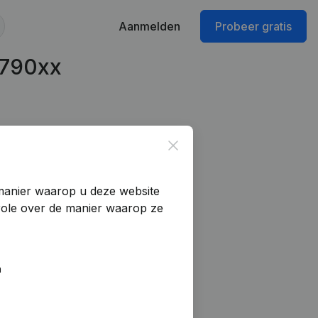
Aanmelden
Probeer gratis
1790xx
Close
manier waarop u deze website
trole over de manier waarop ze
n