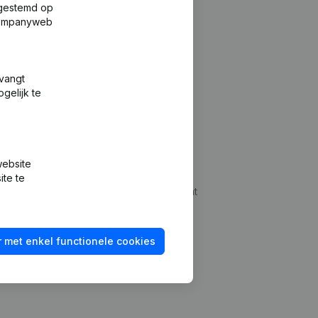
fgestemd op
 Companyweb
tvangt
gelijk te
Platform
website
udepreventie
Integraties
ite te
dplegen
Integraties op maat
oeken
Betalingservaring
 met enkel functionele cookies
id checken
Contact
Tarieven