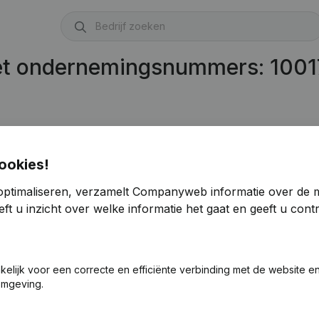
met ondernemingsnummers: 100
ookies!
optimaliseren, verzamelt Companyweb informatie over de 
ft u inzicht over welke informatie het gaat en geeft u con
E 1001.790.858)
akelijk voor een correcte en efficiënte verbinding met de website e
omgeving.