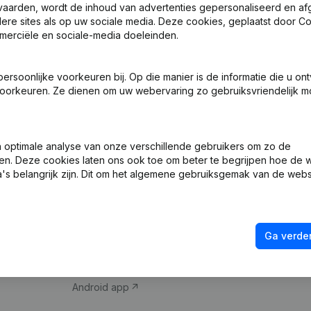
vaarden, wordt de inhoud van advertenties gepersonaliseerd en a
ndere sites als op uw sociale media. Deze cookies, geplaatst door
merciële en sociale-media doeleinden.
soonlijke voorkeuren bij. Op die manier is de informatie die u on
oorkeuren. Ze dienen om uw webervaring zo gebruiksvriendelijk mo
Product
Spotlight
optimale analyse van onze verschillende gebruikers om zo de
en. Deze cookies laten ons ook toe om beter te begrijpen hoe de 
Bedrijfsinformatie
Compliance & fra
's belangrijk zijn. Dit om het algemene gebruiksgemak van de webs
Monitoring
Jaarrekening raa
Internationaal zoeken
Btw-nummer opz
Ga verder
Prospecteren
Kredietwaardighe
iOS app
Android app