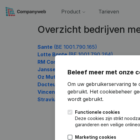
Product
Tarieven
Overzicht bedrijven 
Sante
(BE 1001.790.165)
Lotte Bonte
(BE 1001.790.264)
RM Consulting
(BE 1001.790.363)
Janssen-Maes
(BE 1001.790.561)
Beleef meer met onze c
Oz Mutlu
(BE 1001.790.660)
Om uw gebruikerservaring te 
Docteur Benali Elias
(BE 1001.790.759)
gebruikt.
Het cookiebeheer
gee
Vincent MAILLARD notaire et associés
(B
wordt gebruikt.
Stravius
(BE 1001.790.957)
Functionele cookies
Deze cookies zijn strikt noodz
garanderen een veilige online
Marketing cookies