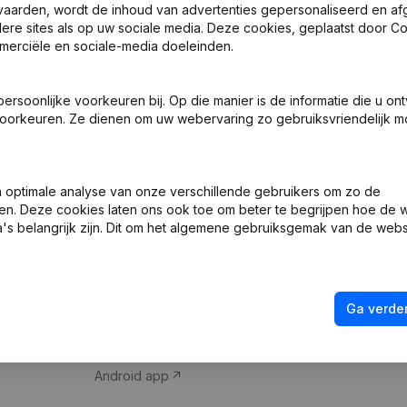
vaarden, wordt de inhoud van advertenties gepersonaliseerd en a
ndere sites als op uw sociale media. Deze cookies, geplaatst door
merciële en sociale-media doeleinden.
soonlijke voorkeuren bij. Op die manier is de informatie die u on
oorkeuren. Ze dienen om uw webervaring zo gebruiksvriendelijk mo
Product
Spotlight
optimale analyse van onze verschillende gebruikers om zo de
en. Deze cookies laten ons ook toe om beter te begrijpen hoe de 
Bedrijfsinformatie
Compliance & fra
's belangrijk zijn. Dit om het algemene gebruiksgemak van de webs
Monitoring
Jaarrekening raa
Internationaal zoeken
Btw-nummer opz
Ga verder
Prospecteren
Kredietwaardighe
iOS app
Android app