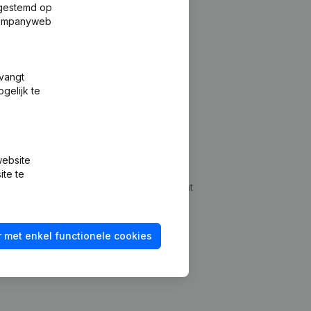
fgestemd op
 Companyweb
tvangt
gelijk te
Platform
website
udepreventie
Integraties
ite te
dplegen
Integraties op maat
oeken
Betalingservaring
 met enkel functionele cookies
id checken
Contact
Tarieven