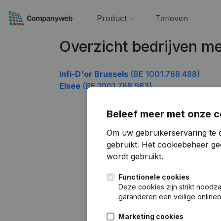
Product
Tarieven
Overzicht bedrijven 
Infi-D'or Brussels
(BE 1001.768.488)
Elsee
(BE 1001.768.983)
Beleef meer met onze c
Om uw gebruikerservaring te 
gebruikt.
Het cookiebeheer
gee
wordt gebruikt.
Functionele cookies
Deze cookies zijn strikt noodz
garanderen een veilige online
Marketing cookies