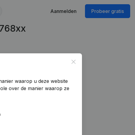
Aanmelden
Probeer gratis
1768xx
Close
manier waarop u deze website
trole over de manier waarop ze
n