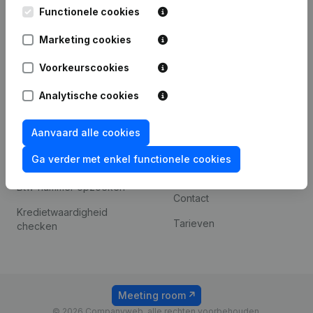
Leuvensesteenweg
Functionele cookies
iOS app
248D,
1800 Vilvoorde
Marketing cookies
Android app
Voorkeurscookies
Analytische cookies
Spotlight
Platform
Compliance &
Integraties
Aanvaard alle cookies
fraudepreventie
Integraties op maat
Ga verder met enkel functionele cookies
Jaarrekening raadplegen
Betalingservaring
Btw-nummer opzoeken
Contact
Kredietwaardigheid
Tarieven
checken
Meeting room
© 2026 Companyweb, alle rechten voorbehouden.