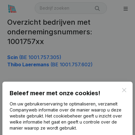
Overzicht bedrijven met
ondernemingsnummers:
1001757xx
Scin
(BE 1001.757.305)
Thibo Laeremans
(BE 1001.757.602)
Product
Clos
Beleef meer met onze cookies!
Bedrijfsinformatie
Om uw gebruikerservaring te optimaliseren, verzamelt
Companyweb informatie over de manier waarop u deze
Monitoring
Nederlands
website gebruikt.
Het cookiebeheer
geeft u inzicht over
Internationaal zoeken
welke informatie het gaat en geeft u controle over de
manier waarop ze wordt gebruikt.
Kantorenpark Everest
Prospecteren