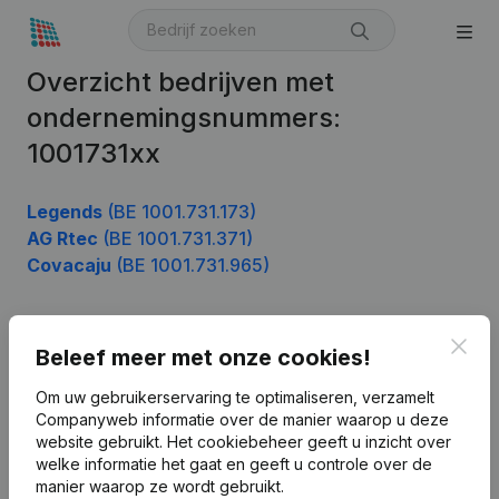
Overzicht bedrijven met
ondernemingsnummers:
1001731xx
Legends
(BE 1001.731.173)
AG Rtec
(BE 1001.731.371)
Covacaju
(BE 1001.731.965)
Clos
Beleef meer met onze cookies!
Product
Bedrijfsinformatie
Om uw gebruikerservaring te optimaliseren, verzamelt
Companyweb informatie over de manier waarop u deze
Monitoring
Nederlands
website gebruikt.
Het cookiebeheer
geeft u inzicht over
welke informatie het gaat en geeft u controle over de
Internationaal zoeken
manier waarop ze wordt gebruikt.