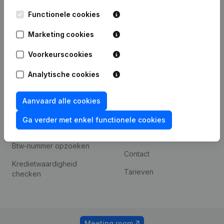
Kantorenpark Everest
Prospecteren
Functionele cookies
Leuvensesteenweg
iOS app
248D,
Marketing cookies
1800 Vilvoorde
Android app
Voorkeurscookies
Analytische cookies
Spotlight
Platform
Compliance &
Integraties
Aanvaard alle cookies
fraudepreventie
Integraties op maat
Ga verder met enkel functionele cookies
Jaarrekening raadplegen
Betalingservaring
Btw-nummer opzoeken
Contact
Kredietwaardigheid
Tarieven
checken
Meeting room