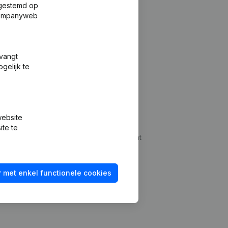
fgestemd op
 Companyweb
tvangt
gelijk te
Platform
website
udepreventie
Integraties
ite te
dplegen
Integraties op maat
oeken
Betalingservaring
 met enkel functionele cookies
id checken
Contact
Tarieven