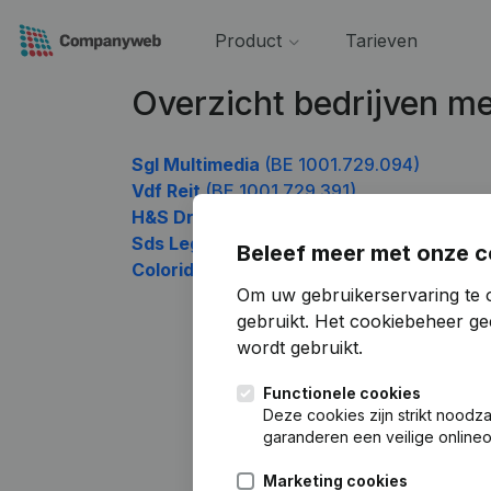
Product
Tarieven
Overzicht bedrijven 
Sgl Multimedia
(BE 1001.729.094)
Vdf Reit
(BE 1001.729.391)
H&S Drive Limo
(BE 1001.729.589)
Sds Legal & Construct
(BE 1001.729.688)
Beleef meer met onze c
Colorida
(BE 1001.729.886)
Om uw gebruikerservaring te 
gebruikt.
Het cookiebeheer
gee
wordt gebruikt.
Functionele cookies
Deze cookies zijn strikt noodz
garanderen een veilige online
Marketing cookies