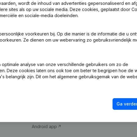
vaarden, wordt de inhoud van advertenties gepersonaliseerd en a
ndere sites als op uw sociale media. Deze cookies, geplaatst door
merciële en sociale-media doeleinden.
soonlijke voorkeuren bij. Op die manier is de informatie die u on
oorkeuren. Ze dienen om uw webervaring zo gebruiksvriendelijk mo
Product
Spotlight
optimale analyse van onze verschillende gebruikers om zo de
en. Deze cookies laten ons ook toe om beter te begrijpen hoe de 
Bedrijfsinformatie
Compliance & fra
's belangrijk zijn. Dit om het algemene gebruiksgemak van de webs
Monitoring
Jaarrekening raa
Internationaal zoeken
Btw-nummer opz
Ga verder
Prospecteren
Kredietwaardighe
iOS app
Android app