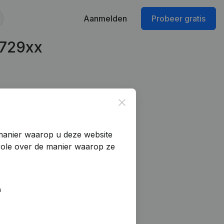
Aanmelden
Probeer gratis
1729xx
Close
manier waarop u deze website
trole over de manier waarop ze
n