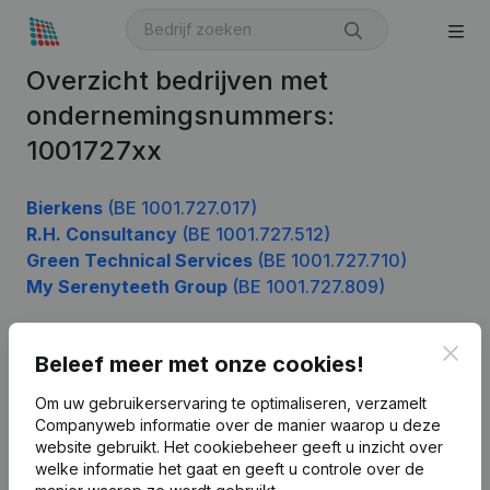
Overzicht bedrijven met
ondernemingsnummers:
1001727xx
Bierkens
(BE 1001.727.017)
R.H. Consultancy
(BE 1001.727.512)
Green Technical Services
(BE 1001.727.710)
My Serenyteeth Group
(BE 1001.727.809)
Clos
Beleef meer met onze cookies!
Product
Om uw gebruikerservaring te optimaliseren, verzamelt
Bedrijfsinformatie
Companyweb informatie over de manier waarop u deze
website gebruikt.
Het cookiebeheer
geeft u inzicht over
Monitoring
Nederlands
welke informatie het gaat en geeft u controle over de