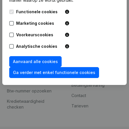
manier waarop ze wordt gebruikt.
Internationaal zoeken
Kantorenpark Everest
Prospecteren
Functionele cookies
Leuvensesteenweg
iOS app
248D,
Marketing cookies
1800 Vilvoorde
Android app
Voorkeurscookies
Analytische cookies
Spotlight
Platform
Aanvaard alle cookies
Compliance &
Integraties
fraudepreventie
Ga verder met enkel functionele cookies
Integraties op maat
Jaarrekening raadplegen
Betalingservaring
Btw-nummer opzoeken
Contact
Kredietwaardigheid
Tarieven
checken