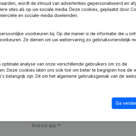
vaarden, wordt de inhoud van advertenties gepersonaliseerd en a
ndere sites als op uw sociale media. Deze cookies, geplaatst door
merciële en sociale-media doeleinden.
soonlijke voorkeuren bij. Op die manier is de informatie die u on
oorkeuren. Ze dienen om uw webervaring zo gebruiksvriendelijk mo
Product
Spotlight
optimale analyse van onze verschillende gebruikers om zo de
en. Deze cookies laten ons ook toe om beter te begrijpen hoe de 
Bedrijfsinformatie
Compliance & fra
's belangrijk zijn. Dit om het algemene gebruiksgemak van de webs
Monitoring
Jaarrekening raa
Internationaal zoeken
Btw-nummer opz
Ga verder
Prospecteren
Kredietwaardighe
iOS app
Android app