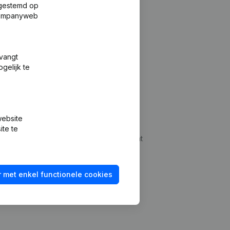
fgestemd op
 Companyweb
tvangt
gelijk te
Platform
website
udepreventie
Integraties
ite te
dplegen
Integraties op maat
oeken
Betalingservaring
 met enkel functionele cookies
id checken
Contact
Tarieven