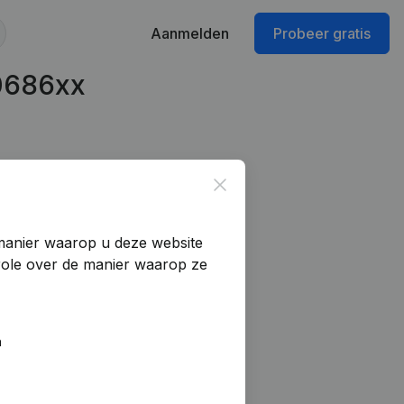
Aanmelden
Probeer gratis
0686xx
Close
manier waarop u deze website
trole over de manier waarop ze
n