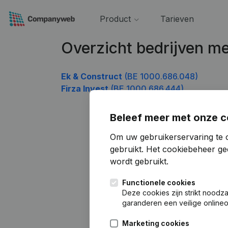
Product
Tarieven
Overzicht bedrijven 
Ek & Construct
(BE 1000.686.048)
Firza Invest
(BE 1000.686.444)
Beleef meer met onze c
Om uw gebruikerservaring te 
gebruikt.
Het cookiebeheer
gee
wordt gebruikt.
Functionele cookies
Deze cookies zijn strikt noodz
garanderen een veilige online
Marketing cookies