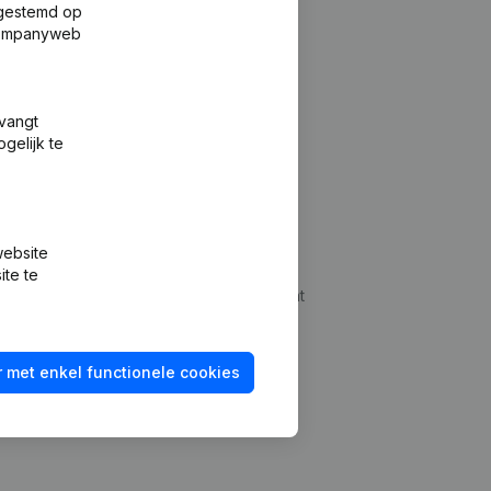
fgestemd op
 Companyweb
tvangt
gelijk te
Platform
website
udepreventie
Integraties
ite te
dplegen
Integraties op maat
oeken
Betalingservaring
 met enkel functionele cookies
id checken
Contact
Tarieven