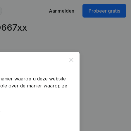
Aanmelden
Probeer gratis
0667xx
Close
manier waarop u deze website
trole over de manier waarop ze
n