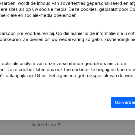
vaarden, wordt de inhoud van advertenties gepersonaliseerd en a
ndere sites als op uw sociale media. Deze cookies, geplaatst door
merciële en sociale-media doeleinden.
soonlijke voorkeuren bij. Op die manier is de informatie die u on
oorkeuren. Ze dienen om uw webervaring zo gebruiksvriendelijk mo
Product
Spotlight
optimale analyse van onze verschillende gebruikers om zo de
en. Deze cookies laten ons ook toe om beter te begrijpen hoe de 
Bedrijfsinformatie
Compliance & fra
's belangrijk zijn. Dit om het algemene gebruiksgemak van de webs
Monitoring
Jaarrekening raa
Internationaal zoeken
Btw-nummer opz
Ga verder
Prospecteren
Kredietwaardighe
iOS app
Android app