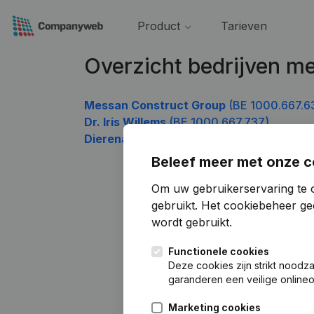
Product
Tarieven
Overzicht bedrijven 
Messan Construct Group
(BE 1000.667.6
Dr. Iris Willems
(BE 1000.667.737)
Dierenarts Jolien Timmermans
(BE 1000.
Beleef meer met onze c
Om uw gebruikerservaring te 
gebruikt.
Het cookiebeheer
gee
wordt gebruikt.
Functionele cookies
Deze cookies zijn strikt noodz
garanderen een veilige online
Marketing cookies