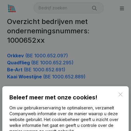
Overzicht bedrijven met
ondernemingsnummers:
1000652xx
Orkkev
(BE 1000.652.097)
Quadflieg
(BE 1000.652.295)
Be-Art
(BE 1000.652.691)
Kaai Woestijne
(BE 1000.652.889)
Clos
Beleef meer met onze cookies!
Product
Om uw gebruikerservaring te optimaliseren, verzamelt
Bedrijfsinformatie
Companyweb informatie over de manier waarop u deze
website gebruikt.
Het cookiebeheer
geeft u inzicht over
Monitoring
Nederlands
welke informatie het gaat en geeft u controle over de