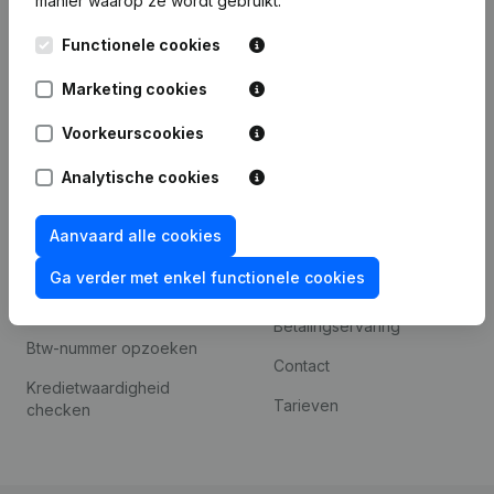
manier waarop ze wordt gebruikt.
Internationaal zoeken
Kantorenpark Everest
Prospecteren
Functionele cookies
Leuvensesteenweg
iOS app
248D,
Marketing cookies
1800 Vilvoorde
Android app
Voorkeurscookies
Analytische cookies
Spotlight
Platform
Aanvaard alle cookies
Compliance &
Integraties
fraudepreventie
Ga verder met enkel functionele cookies
Integraties op maat
Jaarrekening raadplegen
Betalingservaring
Btw-nummer opzoeken
Contact
Kredietwaardigheid
Tarieven
checken