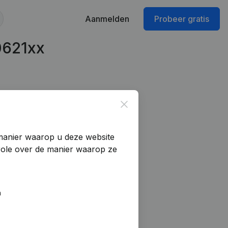
Aanmelden
Probeer gratis
0621xx
Close
manier waarop u deze website
trole over de manier waarop ze
n