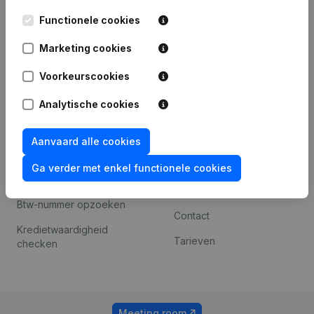
Kantorenpark Everest
Prospecteren
Functionele cookies
Leuvensesteenweg
iOS app
248D,
Marketing cookies
1800 Vilvoorde
Android app
Voorkeurscookies
Analytische cookies
Spotlight
Platform
Compliance &
Integraties
Aanvaard alle cookies
fraudepreventie
Integraties op maat
Ga verder met enkel functionele cookies
Jaarrekening raadplegen
Betalingservaring
Btw-nummer opzoeken
Contact
Kredietwaardigheid
Tarieven
checken
Meeting room