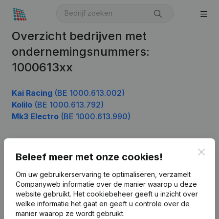
Overzicht bedrijven met
ondernemingsnummers:
1000613xx
Kai Racing
(BE 1000.613.002)
Kolilo
(BE 1000.613.792)
Mk3 Electro
(BE 1000.613.990)
Clos
Beleef meer met onze cookies!
Product
Bedrijfsinformatie
Om uw gebruikerservaring te optimaliseren, verzamelt
Companyweb informatie over de manier waarop u deze
Monitoring
Nederlands
website gebruikt.
Het cookiebeheer
geeft u inzicht over
welke informatie het gaat en geeft u controle over de
Internationaal zoeken
manier waarop ze wordt gebruikt.