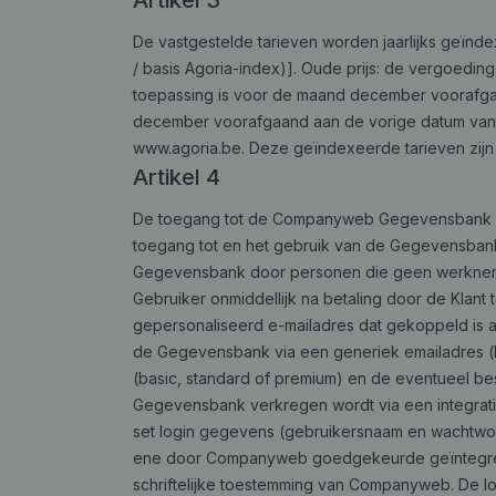
Artikel 3
De vastgestelde tarieven worden jaarlijks geïnde
/ basis Agoria-index)]. Oude prijs: de vergoedin
toepassing is voor de maand december voorafgaa
december voorafgaand aan de vorige datum van i
www.agoria.be. Deze geïndexeerde tarieven zijn o
Artikel 4
De toegang tot de Companyweb Gegevensbank k
toegang tot en het gebruik van de Gegevensbank 
Gegevensbank door personen die geen werknemer 
Gebruiker onmiddellijk na betaling door de Klant
gepersonaliseerd e-mailadres dat gekoppeld is 
de Gegevensbank via een generiek emailadres (
(basic, standard of premium) en de eventueel be
Gegevensbank verkregen wordt via een integrat
set login gegevens (gebruikersnaam en wachtwoor
ene door Companyweb goedgekeurde geïntegreer
schriftelijke toestemming van Companyweb. De 