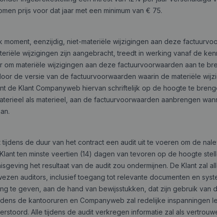
n prijs voor dat jaar met een minimum van € 75.
 moment, eenzijdig, niet-materiële wijzigingen aan deze
factuurvo
eriële wijzigingen zijn aangebracht, treedt in werking vanaf de k
 om materiële wijzigingen aan deze factuurvoorwaarden aan te br
oor de versie van de factuurvoorwaarden waarin de materiële wijzig
ent de Klant Companyweb hiervan schriftelijk op de hoogte te bren
aterieel als materieel, aan de factuurvoorwaarden aanbrengen wa
an.
jdens de duur van het contract een audit uit te voeren om de nalev
 Klant ten minste veertien (14) dagen van tevoren op de hoogte ste
isgeving het resultaat van de audit zou ondermijnen. De Klant zal 
 auditors, inclusief toegang tot relevante documenten en systeme
ng te geven, aan de hand van bewijsstukken, dat zijn gebruik van
tijdens de kantooruren en Companyweb zal redelijke inspanningen 
erstoord. Alle tijdens de audit verkregen informatie zal als vertro