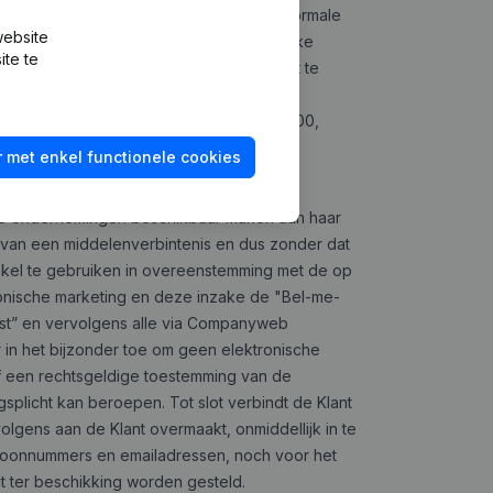
egestaan als zij strijdig zijn met een normale
website
 van Companyweb. Behoudens uitdrukkelijke
ite te
he of regelmatige bulk opzoekingen uit te
hending van dit artikel de toegang tot
e factuurprijs met een minimum van € 12.500,
kan worden gevorderd.
 met enkel functionele cookies
de ondernemingen beschikbaar maken aan haar
s van een middelenverbintenis en dus zonder dat
enkel te gebruiken in overeenstemming met de op
ronische marketing en deze inzake de "Bel-me-
 lijst” en vervolgens alle via Companyweb
r in het bijzonder toe om geen elektronische
f een rechtsgeldige toestemming van de
splicht kan beroepen. Tot slot verbindt de Klant
lgens aan de Klant overmaakt, onmiddellijk in te
efoonnummers en emailadressen, noch voor het
t ter beschikking worden gesteld.