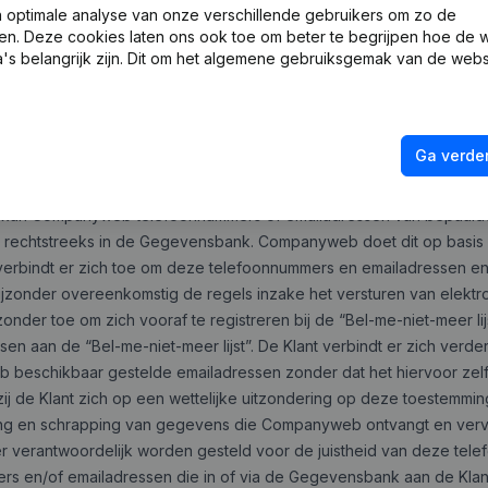
t-substantiële delen van de inhoud van de Gegevensbank zijn niet to
optimale analyse van onze verschillende gebruikers om zo de
en. Deze cookies laten ons ook toe om beter te begrijpen hoe de 
gerechtvaardigde schade toebrengen aan de rechtmatige belangen
's belangrijk zijn. Dit om het algemene gebruiksgemak van de webs
 eveneens verboden om, al dan niet geautomatiseerd, systematisc
ensbank. Companyweb behoudt zich het recht voor om in geval van sc
 een forfaitaire schadevergoeding te eisen ten belope van 10 keer d
n, in welk geval de schadevergoeding voor de integrale schade 
Ga verder
s, kan Companyweb telefoonnummers of emailadressen van bepaal
etzij rechtstreeks in de Gegevensbank. Companyweb doet dit op basi
nt verbindt er zich toe om deze telefoonnummers en emailadressen 
 bijzonder overeenkomstig de regels inzake het versturen van elekt
 bijzonder toe om zich vooraf te registreren bij de “Bel-me-niet-meer
en aan de “Bel-me-niet-meer lijst”. De Klant verbindt er zich verde
b beschikbaar gestelde emailadressen zonder dat het hiervoor zel
ij de Klant zich op een wettelijke uitzondering op deze toestemming
iging en schrapping van gegevens die Companyweb ontvangt en vervo
 verantwoordelijk worden gesteld voor de juistheid van deze tel
rs en/of emailadressen die in of via de Gegevensbank aan de Klan