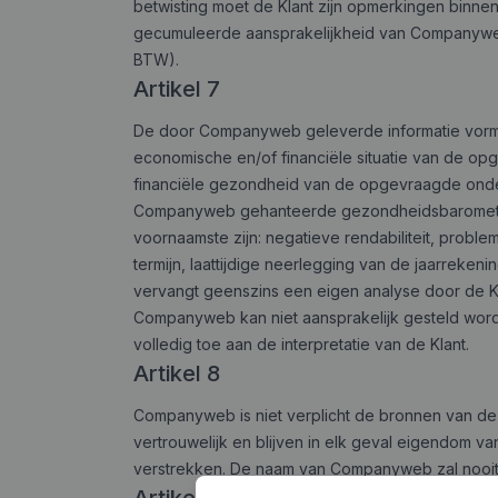
betwisting moet de Klant zijn opmerkingen binn
gecumuleerde aansprakelijkheid van Companyweb 
BTW).
Artikel 7
De door Companyweb geleverde informatie vormt sl
economische en/of financiële situatie van de op
financiële gezondheid van de opgevraagde ond
Companyweb gehanteerde gezondheidsbarometer is 
voornaamste zijn: negatieve rendabiliteit, proble
termijn, laattijdige neerlegging van de jaarreken
vervangt geenszins een eigen analyse door de Kl
Companyweb kan niet aansprakelijk gesteld word
volledig toe aan de interpretatie van de Klant.
Artikel 8
Companyweb is niet verplicht de bronnen van de
vertrouwelijk en blijven in elk geval eigendom
verstrekken. De naam van Companyweb zal nooi