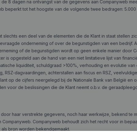
en de 8 dagen na ontvangst van de gegevens aan Companyweb meedele
beperkt tot het hoogste van de volgende twee bedragen: 5.000 EU
echts een deel van de elementen die de Klant in staat stellen zich
gevraagde onderneming of over de begunstigden van een bedrijf. Abs
erneming of de begunstigden wordt op geen enkele manier door
opgesteld aan de hand van een niet limitatieve lijst van financiël
matische liquiditeit, schuldgraad >100%, verhouding en evolutie van
ing, RSZ-dagvaardingen, achterstallen aan fiscus en RSZ, veelvuldige
ant op de cijfers neergelegd bij de Nationale Bank van België en o
en voor de beslissingen die de Klant neemt o.b.v. de geraadplee
 door haar verstrekte gegevens, noch haar werkwijze, bekend te m
 van Companyweb. Companyweb behoudt zich het recht voor in bepa
t als bron worden bekendgemaakt.