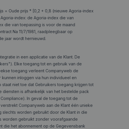
s = Oude prijs * [0,2 + 0,8 (nieuwe Agoria-index
 Agoria-index: de Agoria-index die van
ex die van toepassing is voor de maand
ntract Na 11/7/1981, raadpleegbaar op
de jaar wordt hernieuwd.
tegratie in een applicatie van de Klant. De
ers"). Elke toegang tot en gebruik van de
streekse toegang verleent Companyweb de
r kunnen inloggen via hun individueel en
aat niet toe dat Gebruikers toegang krijgen tot
e diensten is afhankelijk van het bestelde pack
 Compliance). In geval de toegang tot de
 verstrekt Companyweb aan de Klant één unieke
slechts worden gebruikt door de Klant in die
s worden gebruikt zonder voorafgaande
lant die het abonnement op de Gegevensbank