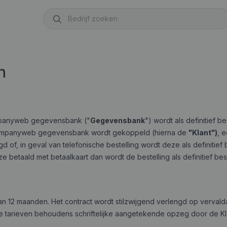
n
ompanyweb gegevensbank ("
Gegevensbank
") wordt als definitief
ompanyweb gegevensbank wordt gekoppeld (hierna de
"Klant")
,
e
 of, in geval van telefonische bestelling wordt deze als definitie
eze betaald met betaalkaart dan wordt de bestelling als definitief 
 van 12 maanden. Het contract wordt stilzwijgend verlengd op verv
e tarieven behoudens schriftelijke aangetekende opzeg door de Kl