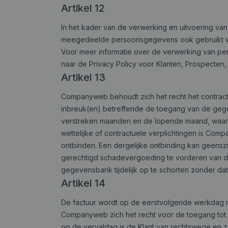
Artikel 12
In het kader van de verwerking en uitvoering 
meegedeelde persoonsgegevens ook gebruikt wor
Voor meer informatie over de verwerking van p
naar de Privacy Policy voor Klanten, Prospecten
Artikel 13
Companyweb behoudt zich het recht het contract 
inbreuk(en) betreffende de toegang van de gege
verstreken maanden en de lopende maand, waarbi
wettelijke of contractuele verplichtingen is Com
ontbinden. Een dergelijke ontbinding kan geens
gerechtigd schadevergoeding te vorderen van de 
gegevensbank tijdelijk op te schorten zonder dat
Artikel 14
De factuur wordt op de eerstvolgende werkdag na 
Companyweb zich het recht voor de toegang tot d
op de vervaldag is de Klant van rechtswege en zo