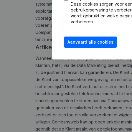
systematisch opvragen en/of hergebruiken van nie
Deze cookies zorgen voor een 
gebruikerservaring te verbeter
exploitatie van die Gegevensbank of als zij on
wordt gebruikt en welke pagina
voorafgaande toestemming van Companyweb is het
verbeteren.
voeren of in bulk data op te halen uit de Gegev
Companyweb diensten (tijdelijk) af te sluiten en
tenzij een hogere schade kan aangetoond worde
Aanvaard alle cookies
Artikel 11
Wanneer deze informatie publiek beschikbaar i
Klanten, hetzij via de Data Marketing dienst, h
zij de juistheid hiervan kan garanderen. De Kla
de Klant van toepasselijke wetgeving, en in het
niet-meer lijst". De Klant verbindt er zich in het
beschikbaar gestelde telefoonnummers af te toets
marketingberichten te sturen aan via Companywe
gebruiker van dit emailadres heeft bekomen, tenz
verbindt er zich toe om alle verzoeken tot wijz
willigen. Companyweb kan op geen enkele manier
gebruik dat de Klant maakt van de telefoonnumme