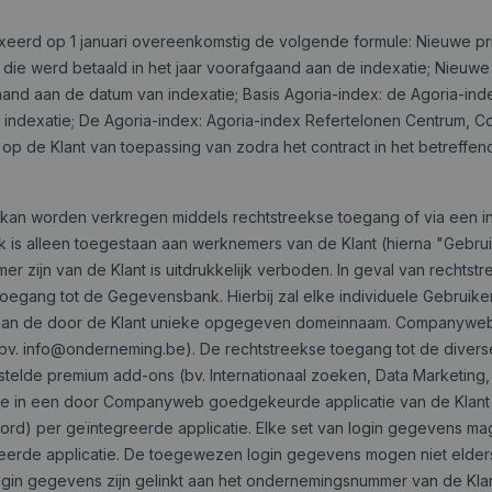
xeerd op 1 januari overeenkomstig de volgende formule: Nieuwe prij
g die werd betaald in het jaar voorafgaand aan de indexatie; Nieuwe
nd aan de datum van indexatie; Basis Agoria-index: de Agoria-ind
ndexatie; De Agoria-index: Agoria-index Refertelonen Centrum, Co
p de Klant van toepassing van zodra het contract in het betreffen
an worden verkregen middels rechtstreekse
toegang of via een in
is alleen toegestaan aan werknemers van de Klant (hierna "Gebruik
zijn van de Klant is uitdrukkelijk verboden. In geval van recht
 toegang tot de Gegevensbank. Hierbij zal elke individuele Gebruike
aan de door de Klant unieke opgegeven domeinnaam. Companyweb st
bv.
info@onderneming.be
). De rechtstreekse toegang tot de divers
stelde premium add-ons (bv. Internationaal zoeken, Data Marketing,
ie in een door Companyweb goedgekeurde applicatie van de Klant
d) per geïntegreerde applicatie. Elke set van login gegevens mag 
de applicatie. De toegewezen login gegevens mogen niet elder
login gegevens zijn gelinkt aan het ondernemingsnummer van de K