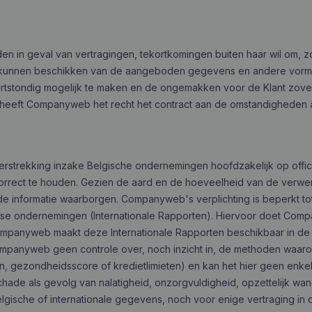
n in geval van vertragingen, tekortkomingen buiten haar wil om, zo
ger kunnen beschikken van de aangeboden gegevens en andere vorm
rtstondig mogelijk te maken en de ongemakken voor de Klant zovee
heeft Companyweb het recht het contract aan de omstandigheden aa
trekking inzake Belgische ondernemingen hoofdzakelijk op officiël
orrect te houden. Gezien de aard en de hoeveelheid van de verwe
n de informatie waarborgen. Companyweb's verplichting is beperkt
dse ondernemingen (Internationale Rapporten). Hiervoor doet Com
Companyweb maakt deze Internationale Rapporten beschikbaar in de 
ompanyweb geen controle over, noch inzicht in, de methoden waaro
ten, gezondheidsscore of kredietlimieten) en kan het hier geen enke
chade als gevolg van nalatigheid, onzorgvuldigheid, opzettelijk wa
gische of internationale gegevens, noch voor enige vertraging in 