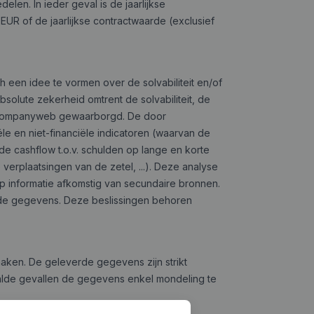
n. In ieder geval is de jaarlijkse
R of de jaarlijkse contractwaarde (exclusief
 een idee te vormen over de solvabiliteit en/of
olute zekerheid omtrent de solvabiliteit, de
 Companyweb gewaarborgd. De door
e en niet-financiële indicatoren (waarvan de
 de cashflow t.o.v. schulden op lange en korte
 verplaatsingen van de zetel, ...). Deze analyse
p informatie afkomstig van secundaire bronnen.
gde gegevens. Deze beslissingen behoren
aken. De geleverde gegevens zijn strikt
alde gevallen de gegevens enkel mondeling te