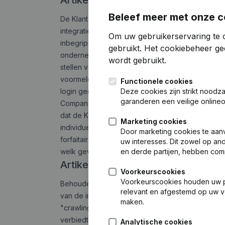
Artikel 9
Beleef meer met onze c
De Klant verbindt
zich ertoe om de Gegevensbank 
integratie – te beperken tot Gebruikers, d.w.z.
Om uw gebruikerservaring te 
inbegrip van verbonden ondernemingen), en even
gebruikt.
Het cookiebeheer
gee
ondernemingen of enige persoon die geen werknem
wordt gebruikt.
stellen van verbonden ondernemingen of Niet-Ge
voormelde toegangsrechten te monitoren. Indien 
Functionele cookies
login gegevens met een domeinnaam die verschil
Deze cookies zijn strikt noodz
garanderen een veilige online
Companyweb vaststelt dat logingegevens gekoppe
dat de Klant op enige andere wijze dit artikel 
Marketing cookies
individuele gebruikers tijdelijk of permanent te
Door marketing cookies te aan
forfaitaire schadevergoeding te eisen ten belop
uw interesses. Dit zowel op a
welk geval schadevergoeding voor de integrale
en derde partijen, hebben com
Artikel 10
Voorkeurscookies
Voorkeurscookies houden uw per
Behoudens uitdrukkelijke voorafgaande toestemmi
relevant en afgestemd op uw v
van de inhoud van de Gegevensbank op te vragen 
maken.
"crawling" of "harvesting" van het geheel of ee
verbiedt in het bijzonder het gebruik van de Gege
Analytische cookies