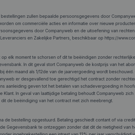
van bestellingen zullen bepaalde persoonsgegevens door Companyw
den om commerciële acties en informatie over nieuwe producten
ersoonsgegevens door Companyweb en de uitoefening van rechten d
, Leveranciers en Zakelijke Partners, beschikbaar op https://www.
op elk moment te schorsen of dit te beëindigen zonder rechterlijk
vensbank. In dit geval stort Companyweb de kostprijs van het ab
j één maand als 1/12de van de jaarvergoeding wordt beschouwd. Oo
panyweb er desgevallend toe gerechtigd het contract zonder rechter
zins aanleiding geven tot het betalen van schadevergoeding in 
Klant. In geval van laattijdige betaling behoudt Companyweb zich 
 dit de beëindiging van het contract met zich meebrengt.
de bestelling opgestuurd. Betaling geschiedt contant of via creditc
e Gegevensbank te ontzeggen zonder dat dit de nietigheid van het 
nder ingebrekestelling een intrest van 12% per jaar verschuldigd v