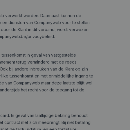
eb verwerkt worden. Daarnaast kunnen de
 en diensten van Companyweb voor te stellen.
oor de Klant in dit verband, wordt verwezen
companyweb.be/privacybeleid.
e tussenkomst in geval van vastgestelde
onnement terug verminderd met de reeds
k bij andere inbreuken van de Klant op zijn
lijke tussenkomst en met onmiddellijke ingang te
hoofde van Companyweb maar
deze laatste blijft wel
anderzijds het recht voor de toegang tot de
ard. In geval van laattijdige betaling behoudt
contract met zich meebrengt. Bij niet betaling
anaf de factuurdatum, en een forfaitaire