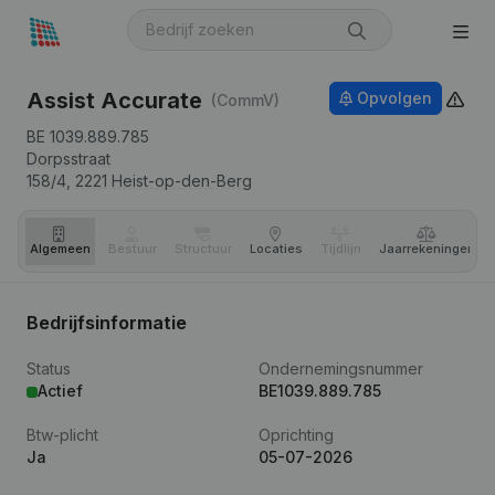
Assist Accurate
Opvolgen
(CommV)
BE 1039.889.785
Dorpsstraat
158/4,
2221
Heist-op-den-Berg
Algemeen
Bestuur
Structuur
Locaties
Tijdlijn
Jaar­rekeningen
Bedrijfsinformatie
Status
Ondernemingsnummer
Actief
BE1039.889.785
Btw-plicht
Oprichting
Ja
05-07-2026