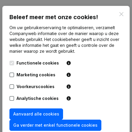
Clos
Beleef meer met onze cookies!
Publicaties
van Assist Accurate
Om uw gebruikerservaring te optimaliseren, verzamelt
Companyweb informatie over de manier waarop u deze
website gebruikt.
Het cookiebeheer
geeft u inzicht over
Datum
Publicatie
welke informatie het gaat en geeft u controle over de
manier waarop ze wordt gebruikt.
Rubriek Oprichting (Nieuwe
07-07-2026
Rechtspersoon, Opening Bijkantoor,
Functionele cookies
enz...)
Marketing cookies
Voorkeurscookies
Veelgestelde vragen
Analytische cookies
Aanvaard alle cookies
Wat is het btw-nummer van Assist Accurate?
Ga verder met enkel functionele cookies