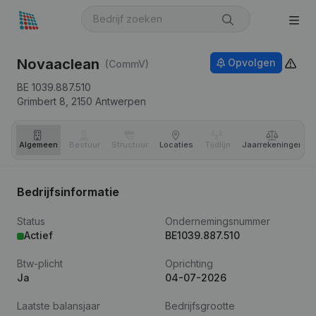
Novaaclean
Opvolgen
(CommV)
BE 1039.887.510
Grimbert 8,
2150
Antwerpen
Algemeen
Bestuur
Structuur
Locaties
Tijdlijn
Jaar­rekeningen
Bedrijfsinformatie
Status
Ondernemingsnummer
Actief
BE1039.887.510
Btw-plicht
Oprichting
Ja
04-07-2026
Laatste balansjaar
Bedrijfsgrootte