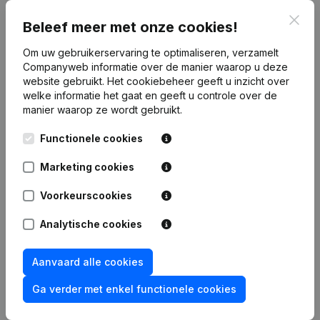
Clos
Publicaties
van Novaaclean
Beleef meer met onze cookies!
Om uw gebruikerservaring te optimaliseren, verzamelt
Companyweb informatie over de manier waarop u deze
Datum
Publicatie
website gebruikt.
Het cookiebeheer
geeft u inzicht over
welke informatie het gaat en geeft u controle over de
Rubriek Oprichting (Nieuwe
manier waarop ze wordt gebruikt.
07-07-2026
Rechtspersoon, Opening Bijkantoor,
enz...)
Functionele cookies
Marketing cookies
Voorkeurscookies
Veelgestelde vragen
Analytische cookies
Wat is het btw-nummer van Novaaclean?
Aanvaard alle cookies
Ga verder met enkel functionele cookies
Wat is het PEPPOL ID van Novaaclean?