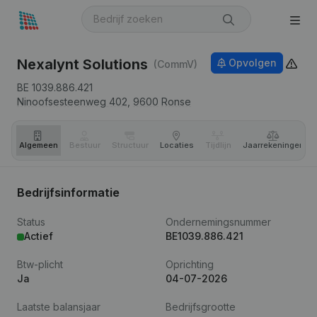
Nexalynt Solutions
Opvolgen
(CommV)
BE 1039.886.421
Ninoofsesteenweg 402,
9600
Ronse
Algemeen
Bestuur
Structuur
Locaties
Tijdlijn
Jaar­rekeningen
Bedrijfsinformatie
Status
Ondernemingsnummer
Actief
BE1039.886.421
Btw-plicht
Oprichting
Ja
04-07-2026
Laatste balansjaar
Bedrijfsgrootte