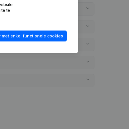
website
ite te
 met enkel functionele cookies
elegd?