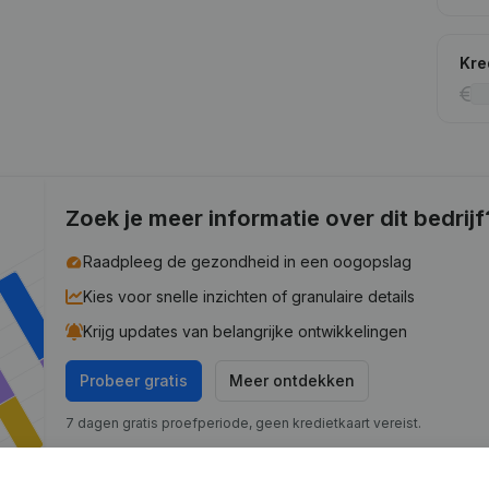
Kre
Zoek je meer informatie over dit bedrijf
Raadpleeg de gezondheid in een oogopslag
Kies voor snelle inzichten of granulaire details
Krijg updates van belangrijke ontwikkelingen
Probeer gratis
Meer ontdekken
7 dagen gratis proefperiode, geen kredietkaart vereist.