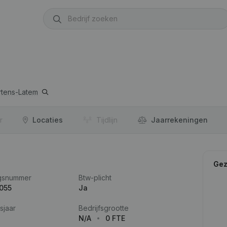
rtens-Latem
r
Locaties
Tijdlijn
Jaar­rekeningen
Gez
gsnummer
Btw-plicht
055
Ja
sjaar
Bedrijfsgrootte
N/A
0 FTE