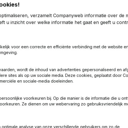
ookies!
optimaliseren, verzamelt Companyweb informatie over de 
ft u inzicht over welke informatie het gaat en geeft u con
akelijk voor een correcte en efficiënte verbinding met de website e
ng (Nieuwe Rechtspersoon, Opening Bijkantoor, enz...)
omgeving.
vaarden, wordt de inhoud van advertenties gepersonaliseerd en a
ndere sites als op uw sociale media. Deze cookies, geplaatst door
merciële en sociale-media doeleinden.
soonlijke voorkeuren bij. Op die manier is de informatie die u on
Wat is het btw-nummer van Sevis Choice?
oorkeuren. Ze dienen om uw webervaring zo gebruiksvriendelijk mo
Wat is het PEPPOL ID van Sevis Choice?
optimale analyse van onze verschillende gebruikers om zo de