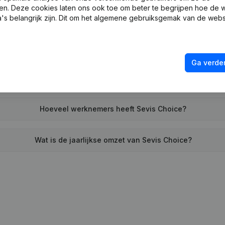
en. Deze cookies laten ons ook toe om beter te begrijpen hoe de 
Wanneer werd Sevis Choice opgericht?
's belangrijk zijn. Dit om het algemene gebruiksgemak van de webs
Wat is het adres van Sevis Choice?
Ga verder
eer heeft Sevis Choice voor het laatst een jaarrekening neerg
Hoeveel werknemers heeft Sevis Choice?
Wat is de jaarlijkse omzet van Sevis Choice?