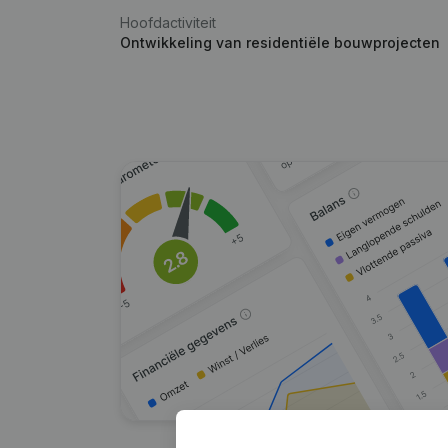
Hoofdactiviteit
Ontwikkeling van residentiële bouwprojecten