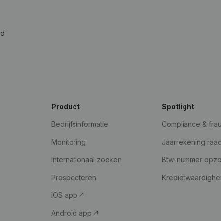
ad
Product
Spotlight
Bedrijfsinformatie
Compliance & fra
Monitoring
Jaarrekening raa
Internationaal zoeken
Btw-nummer opz
Prospecteren
Kredietwaardighe
iOS app
Android app