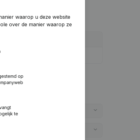
manier waarop u deze website
trole over de manier waarop ze
n
fgestemd op
 Companyweb
tvangt
gelijk te