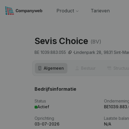
Product
Tarieven
Sevis Choice
(BV)
BE 1039.883.055
Lindenpark 28,
9831
Sint-Ma
Algemeen
Bestuur
Structuu
Bedrijfsinformatie
Status
Ondernemin
Actief
BE1039.883.
Oprichting
Laatste balan
03-07-2026
N/A