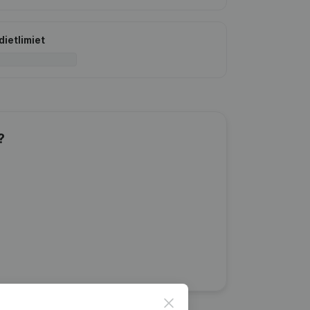
dietlimiet
?
Close