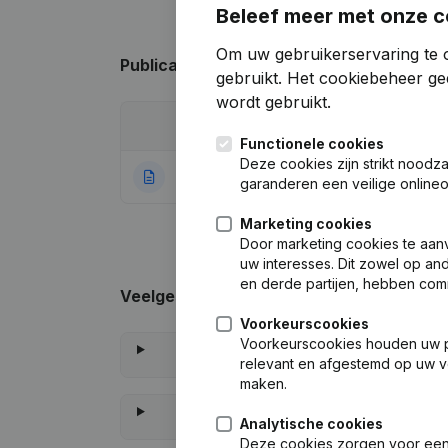
Beleef meer met onze c
Om uw gebruikerservaring te 
Publicaties
van Sevis Choice
gebruikt.
Het cookiebeheer
gee
wordt gebruikt.
Datum
Publicatie
Functionele cookies
Deze cookies zijn strikt noodz
07-07-2026
Rubriek Oprichti
garanderen een veilige online
Marketing cookies
Door marketing cookies te aan
uw interesses. Dit zowel op a
en derde partijen, hebben com
Veelgestelde vragen
Voorkeurscookies
Voorkeurscookies houden uw per
relevant en afgestemd op uw v
maken.
Analytische cookies
Deze cookies zorgen voor een 