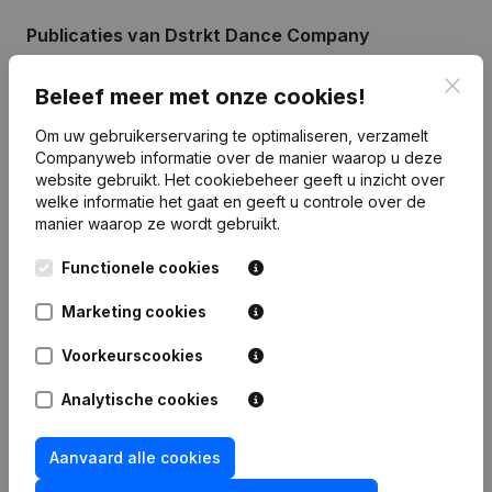
Publicaties
van Dstrkt Dance Company
Clos
Beleef meer met onze cookies!
Datum
Publicatie
Om uw gebruikerservaring te optimaliseren, verzamelt
Rubriek Oprichting (Nieuwe
Companyweb informatie over de manier waarop u deze
07-07-2026
Rechtspersoon, Opening Bijkantoor,
website gebruikt.
Het cookiebeheer
geeft u inzicht over
enz...)
welke informatie het gaat en geeft u controle over de
manier waarop ze wordt gebruikt.
Functionele cookies
Marketing cookies
Veelgestelde vragen
Voorkeurscookies
Wat is het ondernemingsnummer van Dstrkt
Analytische cookies
Dance Company
Aanvaard alle cookies
Wat is het PEPPOL ID van Dstrkt Dance