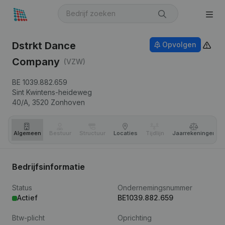
Dstrkt Dance
Opvolgen
Company
(VZW)
BE 1039.882.659
Sint Kwintens-heideweg
40/A,
3520
Zonhoven
Algemeen
Bestuur
Structuur
Locaties
Tijdlijn
Jaar­rekeningen
Bedrijfsinformatie
Status
Ondernemingsnummer
Actief
BE1039.882.659
Btw-plicht
Oprichting