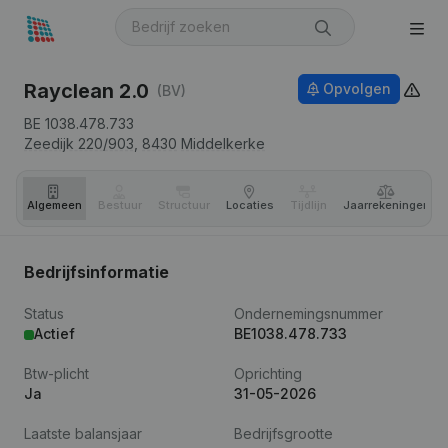
Rayclean 2.0
Opvolgen
(BV)
BE 1038.478.733
Zeedijk 220/903,
8430
Middelkerke
Algemeen
Bestuur
Structuur
Locaties
Tijdlijn
Jaar­rekeningen
Bedrijfsinformatie
Status
Ondernemingsnummer
Actief
BE1038.478.733
Btw-plicht
Oprichting
Ja
31-05-2026
Laatste balansjaar
Bedrijfsgrootte