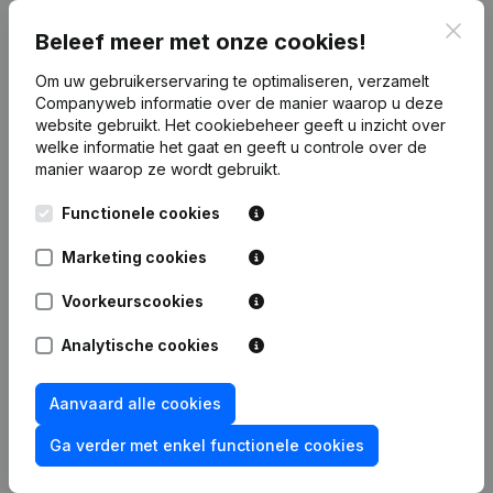
Clos
Publicaties
van Rayclean 2.0
Beleef meer met onze cookies!
Om uw gebruikerservaring te optimaliseren, verzamelt
Companyweb informatie over de manier waarop u deze
Datum
Publicatie
website gebruikt.
Het cookiebeheer
geeft u inzicht over
welke informatie het gaat en geeft u controle over de
Rubriek Oprichting (Nieuwe
manier waarop ze wordt gebruikt.
02-06-2026
Rechtspersoon, Opening Bijkantoor,
enz...)
Functionele cookies
Marketing cookies
Voorkeurscookies
Veelgestelde vragen
Analytische cookies
Wat is het btw-nummer van Rayclean 2.0?
Aanvaard alle cookies
Ga verder met enkel functionele cookies
Wat is het PEPPOL ID van Rayclean 2.0?