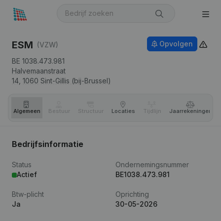
ESM
Opvolgen
(VZW)
BE 1038.473.981
Halvemaanstraat
14,
1060
Sint-Gillis (bij-Brussel)
Algemeen
Bestuur
Structuur
Locaties
Tijdlijn
Jaar­rekeningen
Bedrijfsinformatie
Status
Ondernemingsnummer
Actief
BE1038.473.981
Btw-plicht
Oprichting
Ja
30-05-2026