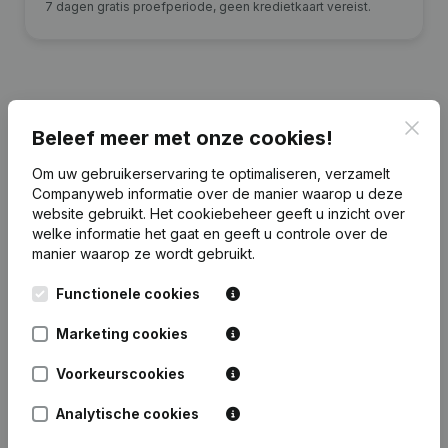
7 dagen gratis proefperiode, geen kredietkaart vereist.
Clos
Publicaties
van ESM
Beleef meer met onze cookies!
Om uw gebruikerservaring te optimaliseren, verzamelt
Companyweb informatie over de manier waarop u deze
Datum
Publicatie
website gebruikt.
Het cookiebeheer
geeft u inzicht over
welke informatie het gaat en geeft u controle over de
Rubriek Oprichting (Nieuwe
manier waarop ze wordt gebruikt.
02-06-2026
Rechtspersoon, Opening Bijkantoor,
enz...)
(FR)
Functionele cookies
Marketing cookies
Voorkeurscookies
Veelgestelde vragen
Analytische cookies