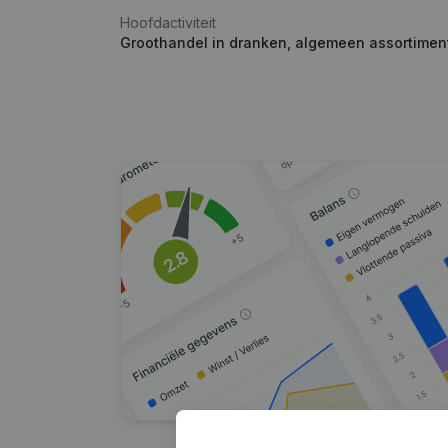
Hoofdactiviteit
Groothandel in dranken, algemeen assortimen