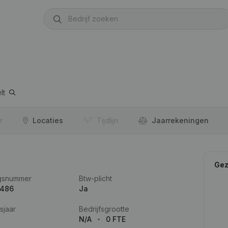
lt
r
Locaties
Tijdlijn
Jaar­rekeningen
Gez
gsnummer
Btw-plicht
.486
Ja
sjaar
Bedrijfsgrootte
N/A
0 FTE