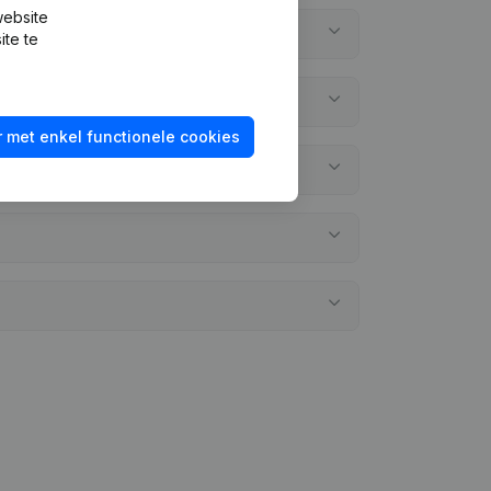
website
ite te
 met enkel functionele cookies
gelegd?