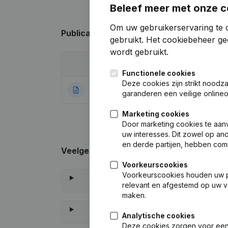
Beleef meer met onze c
Om uw gebruikerservaring te 
Publicaties
van Organic Benelux
gebruikt.
Het cookiebeheer
gee
wordt gebruikt.
Datum
Publicatie
Functionele cookies
Deze cookies zijn strikt noodz
02-06-2026
Rubriek Oprichti
garanderen een veilige online
Marketing cookies
Door marketing cookies te aan
uw interesses. Dit zowel op a
en derde partijen, hebben com
Veelgestelde vragen
Voorkeurscookies
Voorkeurscookies houden uw per
relevant en afgestemd op uw v
maken.
Analytische cookies
Deze cookies zorgen voor een 