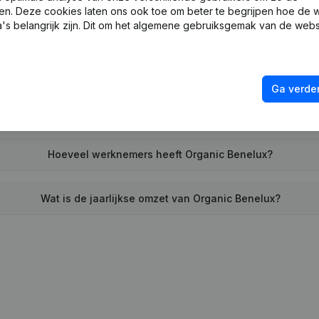
en. Deze cookies laten ons ook toe om beter te begrijpen hoe de 
Wanneer werd Organic Benelux opgericht?
's belangrijk zijn. Dit om het algemene gebruiksgemak van de webs
Wat is het adres van Organic Benelux?
Ga verder
r heeft Organic Benelux voor het laatst een jaarrekening neer
Hoeveel werknemers heeft Organic Benelux?
Wat is de jaarlijkse omzet van Organic Benelux?