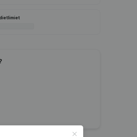
dietlimiet
?
Close