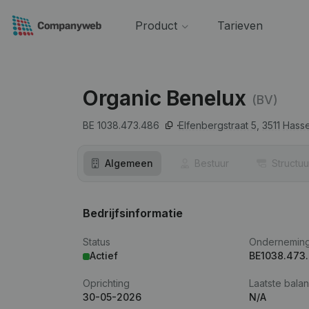
Product
Tarieven
Organic Benelux
(BV)
BE 1038.473.486
Elfenbergstraat 5,
3511
Hasse
Algemeen
Bestuur
Structuu
Bedrijfsinformatie
Status
Ondernemin
Actief
BE1038.473
Oprichting
Laatste balan
30-05-2026
N/A