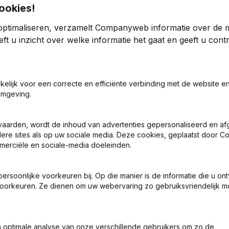
ookies!
optimaliseren, verzamelt Companyweb informatie over de 
ft u inzicht over welke informatie het gaat en geeft u con
akelijk voor een correcte en efficiënte verbinding met de website e
ng (Nieuwe Rechtspersoon, Opening Bijkantoor, enz...)
omgeving.
vaarden, wordt de inhoud van advertenties gepersonaliseerd en a
ndere sites als op uw sociale media. Deze cookies, geplaatst door
merciële en sociale-media doeleinden.
soonlijke voorkeuren bij. Op die manier is de informatie die u on
Wat is het btw-nummer van Organic Benelux?
oorkeuren. Ze dienen om uw webervaring zo gebruiksvriendelijk mo
Wat is het PEPPOL ID van Organic Benelux?
optimale analyse van onze verschillende gebruikers om zo de