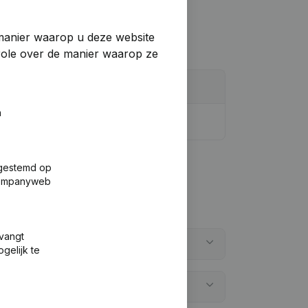
manier waarop u deze website
trole over de manier waarop ze
n
fgestemd op
 Companyweb
tvangt
gelijk te