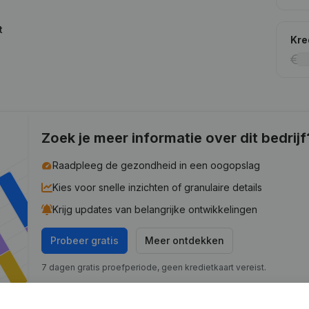
t
Kre
Zoek je meer informatie over dit bedrijf
Raadpleeg de gezondheid in een oogopslag
Kies voor snelle inzichten of granulaire details
Krijg updates van belangrijke ontwikkelingen
Probeer gratis
Meer ontdekken
7 dagen gratis proefperiode, geen kredietkaart vereist.