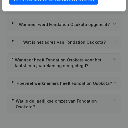
Wat is het PEPPOL ID van Fondation Osokota?
Wanneer werd Fondation Osokota opgericht?
Wat is het adres van Fondation Osokota?
Wanneer heeft Fondation Osokota voor het
laatst een jaarrekening neergelegd?
Hoeveel werknemers heeft Fondation Osokota?
Wat is de jaarlijkse omzet van Fondation
Osokota?