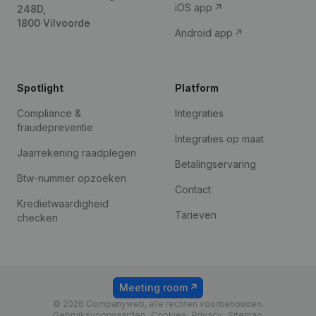
iOS app
248D,
1800 Vilvoorde
Android app
Spotlight
Platform
Compliance &
Integraties
fraudepreventie
Integraties op maat
Jaarrekening raadplegen
Betalingservaring
Btw-nummer opzoeken
Contact
Kredietwaardigheid
Tarieven
checken
Meeting room
© 2026 Companyweb, alle rechten voorbehouden.
Gebruiksvoorwaarden
Cookies
Privacy
Sitemap