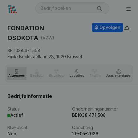
FONDATION
Opvolgen
OSOKOTA
(VZW)
BE 1038.471.508
Emile Bockstaellaan 28,
1020
Brussel
Algemeen
Bestuur
Structuur
Locaties
Tijdlijn
Jaar­rekeningen
Bedrijfsinformatie
Status
Ondernemingsnummer
Actief
BE1038.471.508
Btw-plicht
Oprichting
Nee
29-05-2026