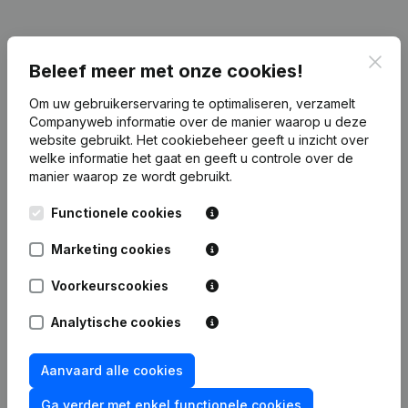
Clos
Publicaties
van FONDATION OSOKOTA
Beleef meer met onze cookies!
Om uw gebruikerservaring te optimaliseren, verzamelt
Companyweb informatie over de manier waarop u deze
Datum
Publicatie
website gebruikt.
Het cookiebeheer
geeft u inzicht over
welke informatie het gaat en geeft u controle over de
Rubriek Oprichting (Nieuwe
manier waarop ze wordt gebruikt.
02-06-2026
Rechtspersoon, Opening Bijkantoor,
enz...)
(FR)
Functionele cookies
Marketing cookies
Voorkeurscookies
Veelgestelde vragen
Analytische cookies
Wat is het ondernemingsnummer van Fondation
Aanvaard alle cookies
Osokota
Ga verder met enkel functionele cookies