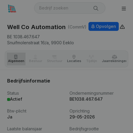
Well Co Automation
Opvolgen
(CommV)
BE 1038.467.647
Snuifmolenstraat 16/a,
9900
Eeklo
Algemeen
Bestuur
Structuur
Locaties
Tijdlijn
Jaar­rekeningen
Bedrijfsinformatie
Status
Ondernemingsnummer
Actief
BE1038.467.647
Btw-plicht
Oprichting
Ja
29-05-2026
Laatste balansjaar
Bedrijfsgrootte