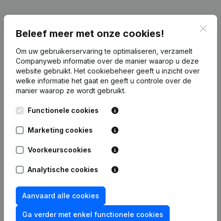
Publicaties
van Well Co Automation
Clos
Beleef meer met onze cookies!
Om uw gebruikerservaring te optimaliseren, verzamelt
Datum
Publicatie
Companyweb informatie over de manier waarop u deze
website gebruikt.
Het cookiebeheer
geeft u inzicht over
Rubriek Oprichting (Nieuwe
welke informatie het gaat en geeft u controle over de
02-06-2026
Rechtspersoon, Opening Bijkantoor,
manier waarop ze wordt gebruikt.
enz...)
Functionele cookies
Marketing cookies
Voorkeurscookies
Veelgestelde vragen
Analytische cookies
Wat is het btw-nummer van Well Co
Automation?
Aanvaard alle cookies
Ga verder met enkel functionele cookies