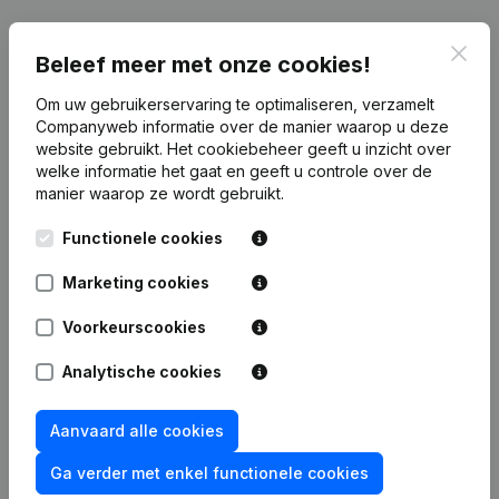
Clos
Publicaties
van Immo Cooremans
Beleef meer met onze cookies!
Om uw gebruikerservaring te optimaliseren, verzamelt
Companyweb informatie over de manier waarop u deze
Datum
Publicatie
website gebruikt.
Het cookiebeheer
geeft u inzicht over
welke informatie het gaat en geeft u controle over de
Rubriek Oprichting (Nieuwe
manier waarop ze wordt gebruikt.
08-04-2026
Rechtspersoon, Opening Bijkantoor,
enz...)
Functionele cookies
Marketing cookies
Voorkeurscookies
Veelgestelde vragen
Analytische cookies
Wat is het btw-nummer van Immo Cooremans?
Aanvaard alle cookies
Ga verder met enkel functionele cookies
Wat is het PEPPOL ID van Immo Cooremans?