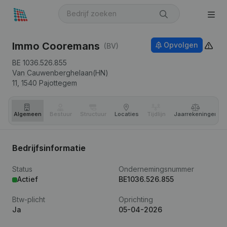
Immo Cooremans
Opvolgen
(BV)
BE 1036.526.855
Van Cauwenberghelaan(HN)
11,
1540
Pajottegem
Algemeen
Bestuur
Structuur
Locaties
Tijdlijn
Jaar­rekeningen
Bedrijfsinformatie
Status
Ondernemingsnummer
Actief
BE1036.526.855
Btw-plicht
Oprichting
Ja
05-04-2026