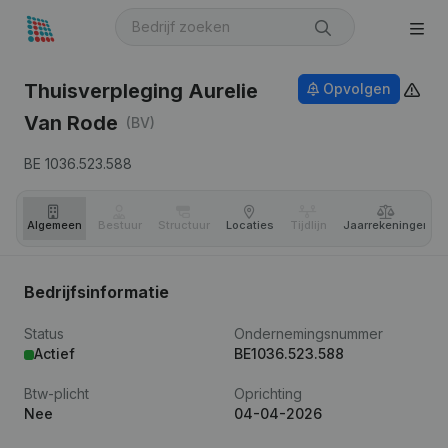
Thuisverpleging Aurelie
Opvolgen
Van Rode
(BV)
BE 1036.523.588
Algemeen
Bestuur
Structuur
Locaties
Tijdlijn
Jaar­rekeningen
Bedrijfsinformatie
Status
Ondernemingsnummer
Actief
BE1036.523.588
Btw-plicht
Oprichting
Nee
04-04-2026