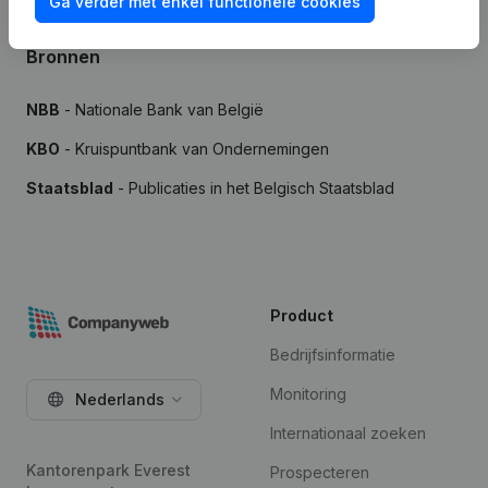
Ga verder met enkel functionele cookies
Bronnen
NBB
- Nationale Bank van België
KBO
- Kruispuntbank van Ondernemingen
Staatsblad
- Publicaties in het Belgisch Staatsblad
Product
Bedrijfsinformatie
Monitoring
Nederlands
Internationaal zoeken
Kantorenpark Everest
Prospecteren