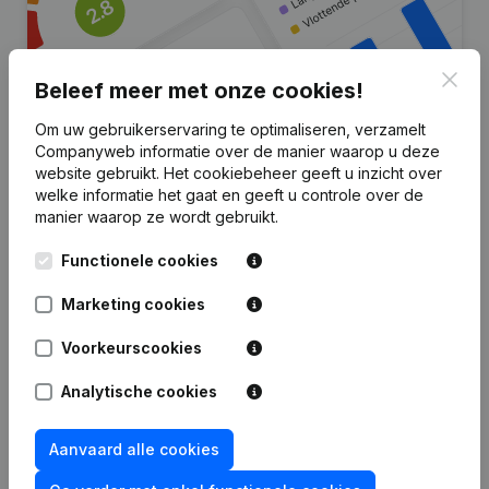
Clos
Beleef meer met onze cookies!
Om uw gebruikerservaring te optimaliseren, verzamelt
Companyweb informatie over de manier waarop u deze
Zoek je meer informatie over dit
website gebruikt.
Het cookiebeheer
geeft u inzicht over
welke informatie het gaat en geeft u controle over de
bedrijf?
manier waarop ze wordt gebruikt.
Raadpleeg de gezondheid in een oogopslag
Functionele cookies
Kies voor snelle inzichten of granulaire details
Marketing cookies
Krijg updates van belangrijke ontwikkelingen
Voorkeurscookies
Probeer gratis
Meer ontdekken
Analytische cookies
7 dagen gratis proefperiode, geen kredietkaart vereist.
Aanvaard alle cookies