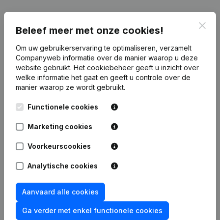
Publicaties
van Nomadventure
Clos
Beleef meer met onze cookies!
Datum
Publicatie
Om uw gebruikerservaring te optimaliseren, verzamelt
Companyweb informatie over de manier waarop u deze
website gebruikt.
Het cookiebeheer
geeft u inzicht over
12-02-2026
Diversen
(FR)
welke informatie het gaat en geeft u controle over de
manier waarop ze wordt gebruikt.
Rubriek Oprichting (Nieuwe
27-01-2026
Rechtspersoon, Opening Bijkantoor,
Functionele cookies
enz...)
Marketing cookies
Voorkeurscookies
Analytische cookies
Veelgestelde vragen
Aanvaard alle cookies
Wat is het btw-nummer van Nomadventure?
Ga verder met enkel functionele cookies