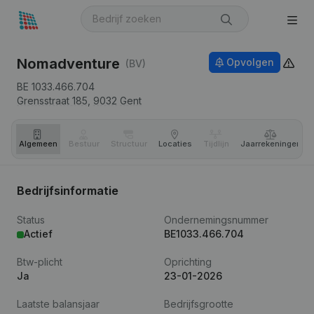
Nomadventure
Opvolgen
(BV)
BE 1033.466.704
Grensstraat 185,
9032
Gent
Algemeen
Bestuur
Structuur
Locaties
Tijdlijn
Jaar­rekeningen
Bedrijfsinformatie
Status
Ondernemingsnummer
Actief
BE1033.466.704
Btw-plicht
Oprichting
Ja
23-01-2026
Laatste balansjaar
Bedrijfsgrootte