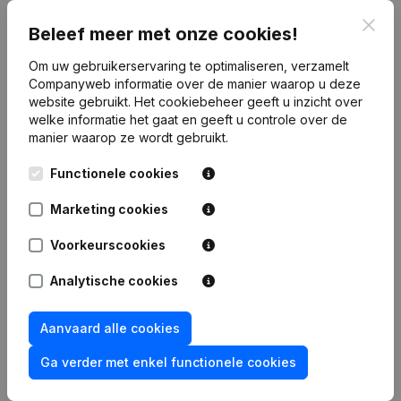
Clos
Publicaties
van Maxim Group
Beleef meer met onze cookies!
Om uw gebruikerservaring te optimaliseren, verzamelt
Companyweb informatie over de manier waarop u deze
Datum
Publicatie
website gebruikt.
Het cookiebeheer
geeft u inzicht over
welke informatie het gaat en geeft u controle over de
Rubriek Oprichting (Nieuwe
manier waarop ze wordt gebruikt.
10-12-2025
Rechtspersoon, Opening Bijkantoor,
enz...)
Functionele cookies
Marketing cookies
Voorkeurscookies
Veelgestelde vragen
Analytische cookies
Wat is het btw-nummer van Maxim Group?
Aanvaard alle cookies
Ga verder met enkel functionele cookies
Wat is het PEPPOL ID van Maxim Group?