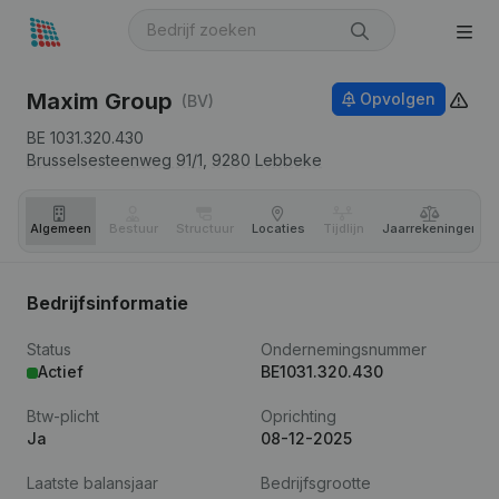
Maxim Group
Opvolgen
(BV)
BE 1031.320.430
Brusselsesteenweg 91/1,
9280
Lebbeke
Algemeen
Bestuur
Structuur
Locaties
Tijdlijn
Jaar­rekeningen
Bedrijfsinformatie
Status
Ondernemingsnummer
Actief
BE1031.320.430
Btw-plicht
Oprichting
Ja
08-12-2025
Laatste balansjaar
Bedrijfsgrootte