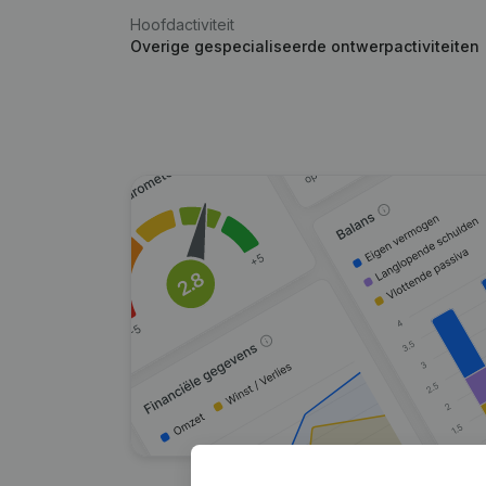
Hoofdactiviteit
Overige gespecialiseerde ontwerpactiviteiten