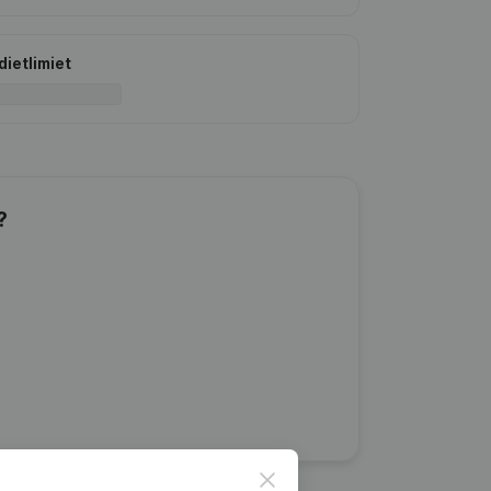
dietlimiet
?
Close