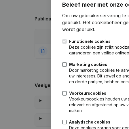
Beleef meer met onze c
Om uw gebruikerservaring te 
Publicaties
van Copycat Casting
gebruikt.
Het cookiebeheer
gee
wordt gebruikt.
Datum
Publicatie
Functionele cookies
Deze cookies zijn strikt noodz
04-07-2025
Rubriek Oprichti
garanderen een veilige online
Marketing cookies
Door marketing cookies te aan
uw interesses. Dit zowel op a
en derde partijen, hebben com
Veelgestelde vragen
Voorkeurscookies
Voorkeurscookies houden uw per
relevant en afgestemd op uw v
maken.
Analytische cookies
Deze cookies zorgen voor een 