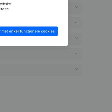
website
ite te
 met enkel functionele cookies
gelegd?