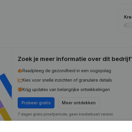
Kre
Zoek je meer informatie over dit bedrijf
Raadpleeg de gezondheid in een oogopslag
Kies voor snelle inzichten of granulaire details
Krijg updates van belangrijke ontwikkelingen
Probeer gratis
Meer ontdekken
7 dagen gratis proefperiode, geen kredietkaart vereist.