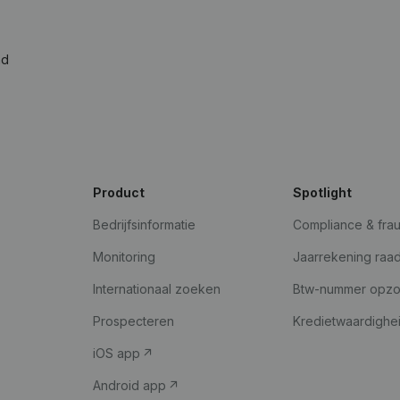
ad
Product
Spotlight
Bedrijfsinformatie
Compliance & fra
Monitoring
Jaarrekening raa
Internationaal zoeken
Btw-nummer opz
Prospecteren
Kredietwaardighe
iOS app
Android app