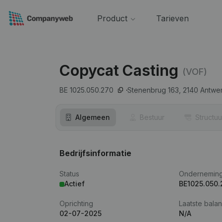
Product
Tarieven
Copycat Casting
(VOF)
BE 1025.050.270
Stenenbrug 163,
2140
Antwe
Algemeen
Bestuur
Structuu
Bedrijfsinformatie
Status
Ondernemin
Actief
BE1025.050.
Oprichting
Laatste balan
02-07-2025
N/A