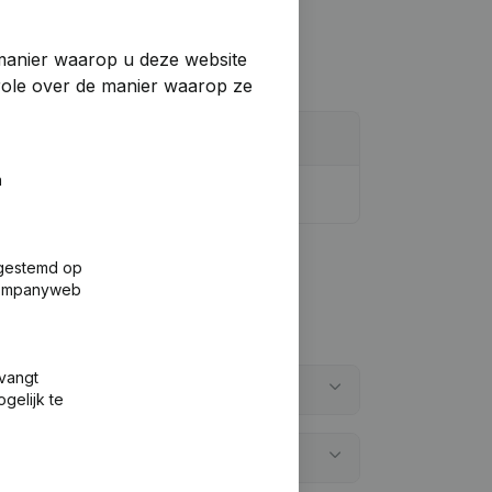
manier waarop u deze website
trole over de manier waarop ze
n
fgestemd op
 Companyweb
tvangt
gelijk te