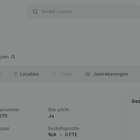
rpen
r
Locaties
Tijdlijn
Jaar­rekeningen
Gez
gsnummer
Btw-plicht
270
Ja
sjaar
Bedrijfsgrootte
N/A
0 FTE