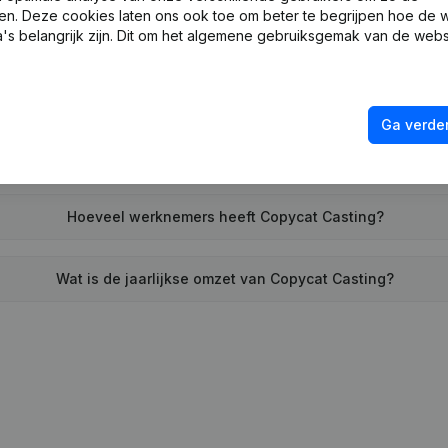
en. Deze cookies laten ons ook toe om beter te begrijpen hoe de 
Wanneer werd Copycat Casting opgericht?
's belangrijk zijn. Dit om het algemene gebruiksgemak van de webs
Wat is het adres van Copycat Casting?
Ga verder
r heeft Copycat Casting voor het laatst een jaarrekening neer
Hoeveel werknemers heeft Copycat Casting?
Wat is de jaarlijkse omzet van Copycat Casting?