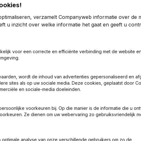
ookies!
optimaliseren, verzamelt Companyweb informatie over de 
ft u inzicht over welke informatie het gaat en geeft u con
akelijk voor een correcte en efficiënte verbinding met de website e
ng (Nieuwe Rechtspersoon, Opening Bijkantoor, enz...)
omgeving.
vaarden, wordt de inhoud van advertenties gepersonaliseerd en a
ndere sites als op uw sociale media. Deze cookies, geplaatst door
merciële en sociale-media doeleinden.
soonlijke voorkeuren bij. Op die manier is de informatie die u on
Wat is het btw-nummer van Copycat Casting?
oorkeuren. Ze dienen om uw webervaring zo gebruiksvriendelijk mo
Wat is het PEPPOL ID van Copycat Casting?
optimale analyse van onze verschillende gebruikers om zo de