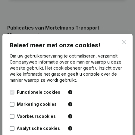
Publicaties
van Mortelmans Transport
Management
Clos
Beleef meer met onze cookies!
Datum
Publicatie
Om uw gebruikerservaring te optimaliseren, verzamelt
Companyweb informatie over de manier waarop u deze
website gebruikt.
Het cookiebeheer
geeft u inzicht over
Rubriek Oprichting (Nieuwe
04-07-2025
Rechtspersoon, Opening Bijkantoor,
welke informatie het gaat en geeft u controle over de
enz...)
manier waarop ze wordt gebruikt.
Functionele cookies
Marketing cookies
Veelgestelde vragen
Voorkeurscookies
Analytische cookies
Wat is het btw-nummer van Mortelmans