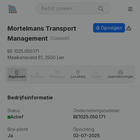
Mortelmans Transport
Opvolgen
Management
(CommV)
BE 1025.050.171
Maaikeneveld 81,
2500
Lier
Algemeen
Bestuur
Structuur
Locaties
Tijdlijn
Jaar­rekeningen
Bedrijfsinformatie
Status
Ondernemingsnummer
Actief
BE1025.050.171
Btw-plicht
Oprichting
Ja
02-07-2025