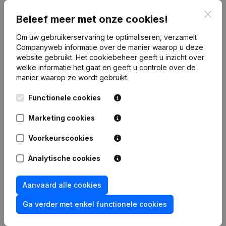
Clos
Publicaties
van Tulfer Group
Beleef meer met onze cookies!
Om uw gebruikerservaring te optimaliseren, verzamelt
Companyweb informatie over de manier waarop u deze
Datum
Publicatie
website gebruikt.
Het cookiebeheer
geeft u inzicht over
welke informatie het gaat en geeft u controle over de
Rubriek Oprichting (Nieuwe
manier waarop ze wordt gebruikt.
11-12-2024
Rechtspersoon, Opening Bijkantoor,
enz...)
Functionele cookies
Marketing cookies
Voorkeurscookies
Veelgestelde vragen
Analytische cookies
Wat is het btw-nummer van Tulfer Group?
Aanvaard alle cookies
Ga verder met enkel functionele cookies
Wat is het PEPPOL ID van Tulfer Group?