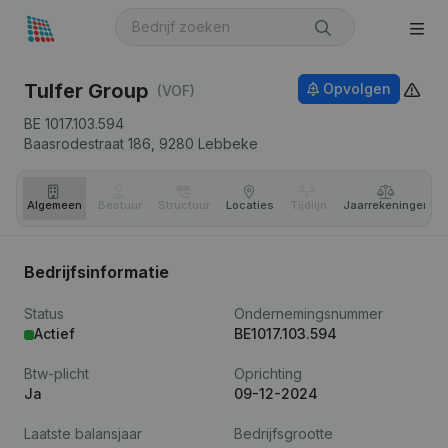
Tulfer Group
Opvolgen
(VOF)
BE 1017.103.594
Baasrodestraat 186,
9280
Lebbeke
Algemeen
Bestuur
Structuur
Locaties
Tijdlijn
Jaar­rekeningen
Bedrijfsinformatie
Status
Ondernemingsnummer
Actief
BE1017.103.594
Btw-plicht
Oprichting
Ja
09-12-2024
Laatste balansjaar
Bedrijfsgrootte