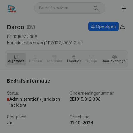
Dsrco
Opvolgen
(BV)
BE 1015.812.308
Kortrijksesteenweg 1112/102,
9051
Gent
Algemeen
Bestuur
Structuur
Locaties
Tijdlijn
Jaar­rekeningen
Bedrijfsinformatie
Status
Ondernemingsnummer
Administratief / juridisch
BE1015.812.308
incident
Btw-plicht
Oprichting
Ja
31-10-2024