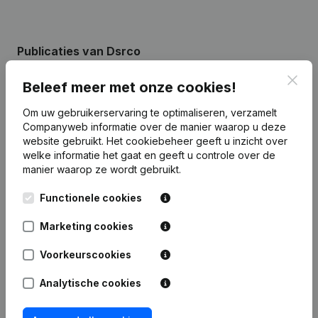
Publicaties
van Dsrco
Clos
Beleef meer met onze cookies!
Datum
Publicatie
Om uw gebruikerservaring te optimaliseren, verzamelt
Companyweb informatie over de manier waarop u deze
04-02-2025
Diversen
(FR)
website gebruikt.
Het cookiebeheer
geeft u inzicht over
welke informatie het gaat en geeft u controle over de
Rubriek Herstructurering (Fusie,
manier waarop ze wordt gebruikt.
22-11-2024
Splitsing, Overdracht Vermogen,
enz...)
Functionele cookies
Rubriek Oprichting (Nieuwe
Marketing cookies
05-11-2024
Rechtspersoon, Opening Bijkantoor,
enz...)
Voorkeurscookies
Analytische cookies