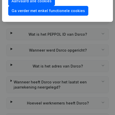
Aanvaard alle cookies
Veelgestelde vragen
Ga verder met enkel functionele cookies
Wat is het btw-nummer van Dsrco?
Wat is het PEPPOL ID van Dsrco?
Wanneer werd Dsrco opgericht?
Wat is het adres van Dsrco?
Wanneer heeft Dsrco voor het laatst een
jaarrekening neergelegd?
Hoeveel werknemers heeft Dsrco?