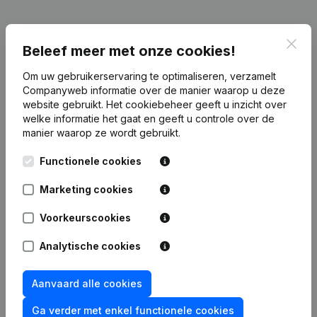
Publicaties
van Plus One
Clos
Beleef meer met onze cookies!
Om uw gebruikerservaring te optimaliseren, verzamelt
Datum
Publicatie
Companyweb informatie over de manier waarop u deze
website gebruikt.
Het cookiebeheer
geeft u inzicht over
05-03-2025
Doel
welke informatie het gaat en geeft u controle over de
manier waarop ze wordt gebruikt.
Rubriek Oprichting (Nieuwe
Functionele cookies
06-08-2024
Rechtspersoon, Opening Bijkantoor,
enz...)
Marketing cookies
Voorkeurscookies
Analytische cookies
Veelgestelde vragen
Aanvaard alle cookies
Wat is het btw-nummer van Plus One?
Ga verder met enkel functionele cookies