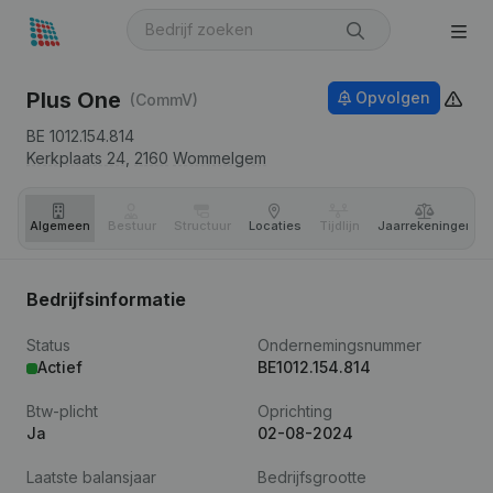
Plus One
Opvolgen
(CommV)
BE 1012.154.814
Kerkplaats 24,
2160
Wommelgem
Algemeen
Bestuur
Structuur
Locaties
Tijdlijn
Jaar­rekeningen
Bedrijfsinformatie
Status
Ondernemingsnummer
Actief
BE1012.154.814
Btw-plicht
Oprichting
Ja
02-08-2024
Laatste balansjaar
Bedrijfsgrootte