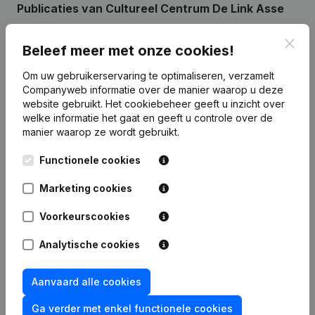
Publicaties
van Cultureel Centrum De Link Asse
Clos
Beleef meer met onze cookies!
Datum
Publicatie
Om uw gebruikerservaring te optimaliseren, verzamelt
06-08-2024
Maatschappelijke Zetel
Companyweb informatie over de manier waarop u deze
website gebruikt.
Het cookiebeheer
geeft u inzicht over
welke informatie het gaat en geeft u controle over de
manier waarop ze wordt gebruikt.
Functionele cookies
Veelgestelde vragen
Marketing cookies
Wat is het ondernemingsnummer van Cultureel
Voorkeurscookies
Centrum De Link Asse
Analytische cookies
Wat is het PEPPOL ID van Cultureel Centrum De
Link Asse?
Aanvaard alle cookies
Ga verder met enkel functionele cookies