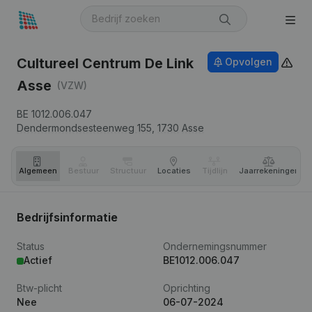
Cultureel Centrum De Link
Opvolgen
Asse
(VZW)
BE 1012.006.047
Dendermondsesteenweg 155,
1730
Asse
Algemeen
Bestuur
Structuur
Locaties
Tijdlijn
Jaar­rekeningen
Bedrijfsinformatie
Status
Ondernemingsnummer
Actief
BE1012.006.047
Btw-plicht
Oprichting
Nee
06-07-2024