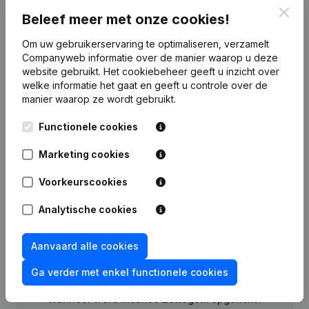
Clos
Beleef meer met onze cookies!
Datum
Publicatie
Om uw gebruikerservaring te optimaliseren, verzamelt
Rubriek Oprichting (Nieuwe
Companyweb informatie over de manier waarop u deze
18-07-2024
Rechtspersoon, Opening Bijkantoor,
website gebruikt.
Het cookiebeheer
geeft u inzicht over
enz...)
welke informatie het gaat en geeft u controle over de
manier waarop ze wordt gebruikt.
Functionele cookies
Marketing cookies
Veelgestelde vragen
Voorkeurscookies
Wat is het ondernemingsnummer van Moskee
Analytische cookies
Zottegem
Aanvaard alle cookies
Wat is het PEPPOL ID van Moskee Zottegem?
Ga verder met enkel functionele cookies
Wanneer werd Moskee Zottegem opgericht?