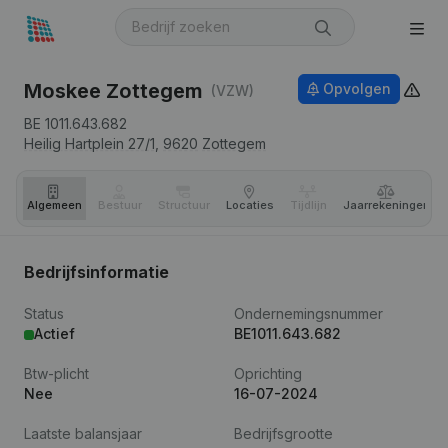
Moskee Zottegem
Opvolgen
(VZW)
BE 1011.643.682
Heilig Hartplein 27/1,
9620
Zottegem
Algemeen
Bestuur
Structuur
Locaties
Tijdlijn
Jaar­rekeningen
Bedrijfsinformatie
Status
Ondernemingsnummer
Actief
BE1011.643.682
Btw-plicht
Oprichting
Nee
16-07-2024
Laatste balansjaar
Bedrijfsgrootte