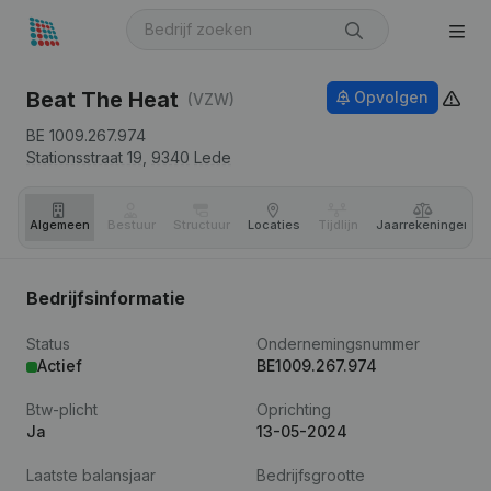
Beat The Heat
Opvolgen
(VZW)
BE 1009.267.974
Stationsstraat 19,
9340
Lede
Algemeen
Bestuur
Structuur
Locaties
Tijdlijn
Jaar­rekeningen
Bedrijfsinformatie
Status
Ondernemingsnummer
Actief
BE1009.267.974
Btw-plicht
Oprichting
Ja
13-05-2024
Laatste balansjaar
Bedrijfsgrootte