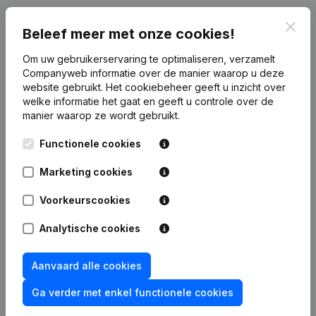
Clos
Beleef meer met onze cookies!
Publicaties
van Beat The Heat
Om uw gebruikerservaring te optimaliseren, verzamelt
Companyweb informatie over de manier waarop u deze
Datum
Publicatie
website gebruikt.
Het cookiebeheer
geeft u inzicht over
welke informatie het gaat en geeft u controle over de
Rubriek Oprichting (Nieuwe
manier waarop ze wordt gebruikt.
15-05-2024
Rechtspersoon, Opening Bijkantoor,
enz...)
Functionele cookies
Marketing cookies
Voorkeurscookies
Veelgestelde vragen
Analytische cookies
Wat is het btw-nummer van Beat The Heat?
Aanvaard alle cookies
Ga verder met enkel functionele cookies
Wat is het PEPPOL ID van Beat The Heat?