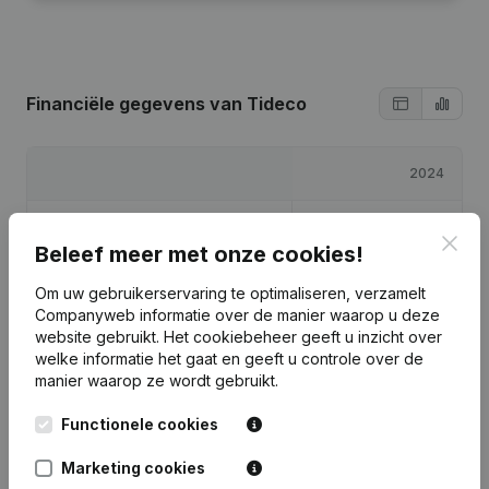
Financiële gegevens
van Tideco
2024
Winst/Verlies
€
17.857
Clos
Beleef meer met onze cookies!
Eigen vermogen
€
20.857
Om uw gebruikerservaring te optimaliseren, verzamelt
Companyweb informatie over de manier waarop u deze
Brutomarge
€
23.048
website gebruikt.
Het cookiebeheer
geeft u inzicht over
welke informatie het gaat en geeft u controle over de
manier waarop ze wordt gebruikt.
Functionele cookies
Publicaties
van Tideco
Marketing cookies