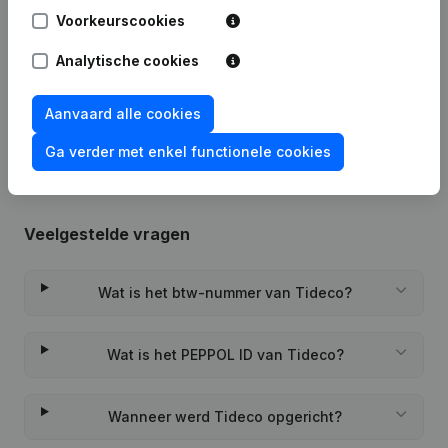
Voorkeurscookies
Datum
Publicatie
Analytische cookies
Rubriek Oprichting (Nieuwe
03-04-2024
Rechtspersoon, Opening Bijkantoor,
Aanvaard alle cookies
enz...)
Ga verder met enkel functionele cookies
Veelgestelde vragen
Wat is het btw-nummer van Tideco?
Wat is het PEPPOL ID van Tideco?
Wanneer werd Tideco opgericht?