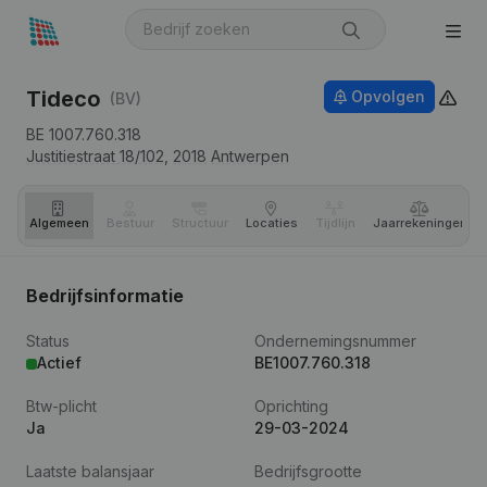
Tideco
Opvolgen
(BV)
BE 1007.760.318
Justitiestraat 18/102,
2018
Antwerpen
Algemeen
Bestuur
Structuur
Locaties
Tijdlijn
Jaar­rekeningen
Bedrijfsinformatie
Status
Ondernemingsnummer
Actief
BE1007.760.318
Btw-plicht
Oprichting
Ja
29-03-2024
Laatste balansjaar
Bedrijfsgrootte