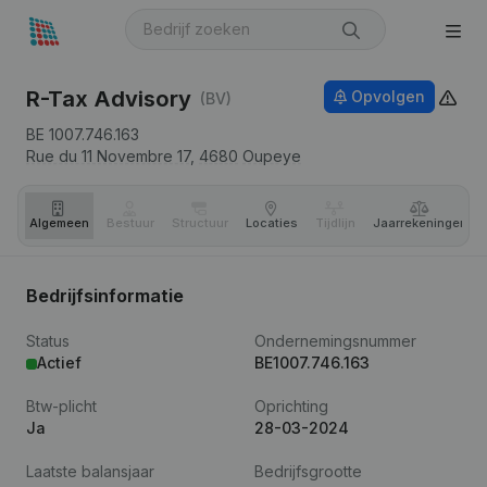
R-Tax Advisory
Opvolgen
(BV)
BE 1007.746.163
Rue du 11 Novembre 17,
4680
Oupeye
Algemeen
Bestuur
Structuur
Locaties
Tijdlijn
Jaar­rekeningen
Bedrijfsinformatie
Status
Ondernemingsnummer
Actief
BE1007.746.163
Btw-plicht
Oprichting
Ja
28-03-2024
Laatste balansjaar
Bedrijfsgrootte