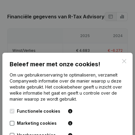
Financiële gegevens
van R-Tax Advisory
2025
2024
Winst/Verlies
€
4.683
€
-6.272
Clos
Beleef meer met onze cookies!
Eigen vermogen
€
-589
€
-5.272
Om uw gebruikerservaring te optimaliseren, verzamelt
Brutomarge
€
6.209
€
-6.122
Companyweb informatie over de manier waarop u deze
website gebruikt.
Het cookiebeheer
geeft u inzicht over
welke informatie het gaat en geeft u controle over de
manier waarop ze wordt gebruikt.
Functionele cookies
Publicaties
van R-Tax Advisory
Marketing cookies
Datum
Publicatie