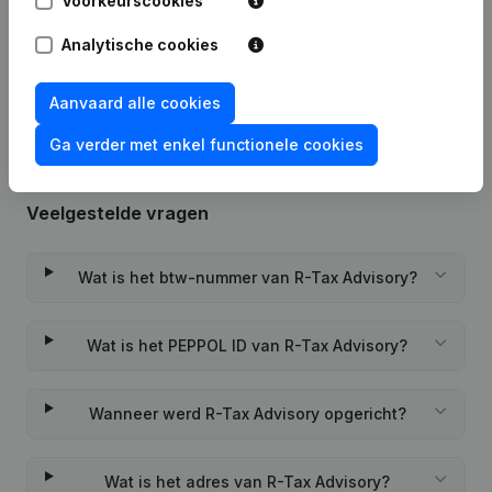
Voorkeurscookies
Analytische cookies
Rubriek Oprichting (Nieuwe
02-04-2024
Rechtspersoon, Opening Bijkantoor,
enz...)
(FR)
Aanvaard alle cookies
Ga verder met enkel functionele cookies
Veelgestelde vragen
Wat is het btw-nummer van R-Tax Advisory?
Wat is het PEPPOL ID van R-Tax Advisory?
Wanneer werd R-Tax Advisory opgericht?
Wat is het adres van R-Tax Advisory?